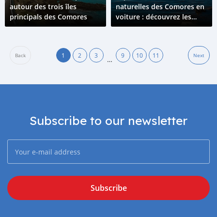
autour des trois îles
naturelles des Comores en
principals des Comores
voiture : découvrez les
sources chaudes du Lac
Salé
1
2
3
9
10
11
Back
Next
…
Subscribe to our newsletter
Subscribe