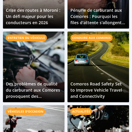
Crise des routes à Moroni :
Pénurie de carburant aux
Un défi majeur pour les
Comores : Pourquoi les
conducteurs en 2026
files d'attente s'allongent
en avril 2026 ?
ENTRETIEN DU VÉHICULE
CONDUIRE AUX COMORES
Des problèmes de qualité
Comoros Road Safety Set
du carburant aux Comores
to Improve Vehicle Travel
provoquent des
and Connectivity
dysfonctionnements de
véhicules sur toute l'île
VÉHICULES D'OCCASION
ACTUALITÉS