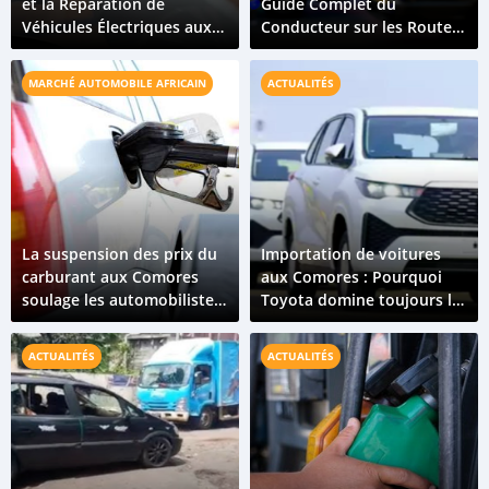
et la Réparation de
Guide Complet du
Véhicules Électriques aux
Conducteur sur les Routes
Comores : Ce Qu'il Faut
des Îles
Pour Croître
MARCHÉ AUTOMOBILE AFRICAIN
ACTUALITÉS
La suspension des prix du
Importation de voitures
carburant aux Comores
aux Comores : Pourquoi
soulage les automobilistes
Toyota domine toujours le
et le secteur automobile
marché en 2026 ?
ACTUALITÉS
ACTUALITÉS