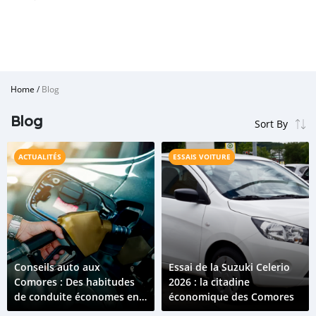
Home
/
Blog
Blog
ACTUALITÉS
ESSAIS VOITURE
Conseils auto aux
Essai de la Suzuki Celerio
Comores : Des habitudes
2026 : la citadine
de conduite économes en
économique des Comores
carburant qui fonctionnent