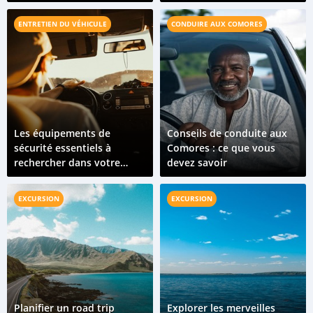
à considérer
acheteur doit savoir
ENTRETIEN DU VÉHICULE
CONDUIRE AUX COMORES
Les équipements de
Conseils de conduite aux
sécurité essentiels à
Comores : ce que vous
rechercher dans votre
devez savoir
prochain véhicule
EXCURSION
EXCURSION
Planifier un road trip
Explorer les merveilles