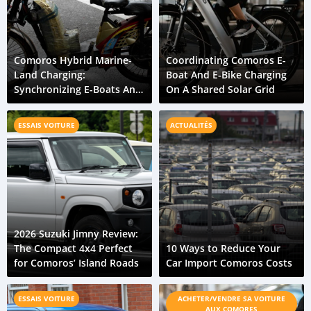
Comoros Hybrid Marine-
Coordinating Comoros E-
Land Charging:
Boat And E-Bike Charging
Synchronizing E-Boats And
On A Shared Solar Grid
E-Bikes
ESSAIS VOITURE
ACTUALITÉS
2026 Suzuki Jimny Review:
The Compact 4x4 Perfect
10 Ways to Reduce Your
for Comoros’ Island Roads
Car Import Comoros Costs
ESSAIS VOITURE
ACHETER/VENDRE SA VOITURE
AUX COMORES