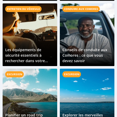
à considérer
acheteur doit savoir
ENTRETIEN DU VÉHICULE
CONDUIRE AUX COMORES
Les équipements de
Conseils de conduite aux
sécurité essentiels à
Comores : ce que vous
rechercher dans votre
devez savoir
prochain véhicule
EXCURSION
EXCURSION
Planifier un road trip
Explorer les merveilles