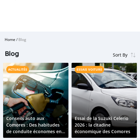
Home
/
Blog
Blog
ACTUALITÉS
ESSAIS VOITURE
Conseils auto aux
Essai de la Suzuki Celerio
Comores : Des habitudes
2026 : la citadine
de conduite économes en
économique des Comores
carburant qui fonctionnent