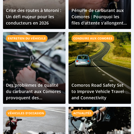
Crise des routes à Moroni :
Pénurie de carburant aux
Un défi majeur pour les
Comores : Pourquoi les
conducteurs en 2026
files d'attente s'allongent
en avril 2026 ?
ENTRETIEN DU VÉHICULE
CONDUIRE AUX COMORES
Des problèmes de qualité
Comoros Road Safety Set
du carburant aux Comores
to Improve Vehicle Travel
provoquent des
and Connectivity
dysfonctionnements de
véhicules sur toute l'île
VÉHICULES D'OCCASION
ACTUALITÉS