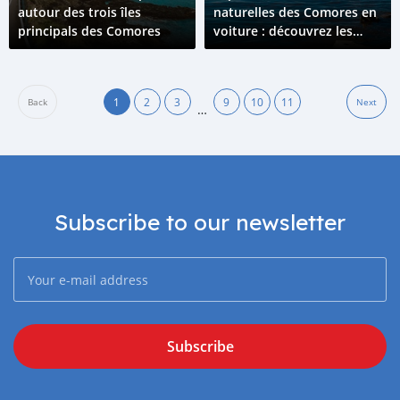
autour des trois îles
naturelles des Comores en
principals des Comores
voiture : découvrez les
sources chaudes du Lac
Salé
1
2
3
9
10
11
Back
Next
…
Subscribe to our newsletter
Subscribe