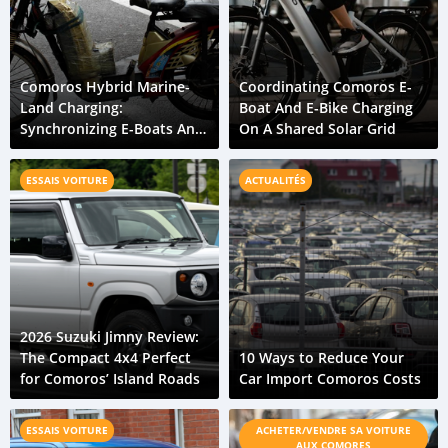
Comoros Hybrid Marine-
Coordinating Comoros E-
Land Charging:
Boat And E-Bike Charging
Synchronizing E-Boats And
On A Shared Solar Grid
E-Bikes
ESSAIS VOITURE
ACTUALITÉS
2026 Suzuki Jimny Review:
The Compact 4x4 Perfect
10 Ways to Reduce Your
for Comoros’ Island Roads
Car Import Comoros Costs
ESSAIS VOITURE
ACHETER/VENDRE SA VOITURE
AUX COMORES