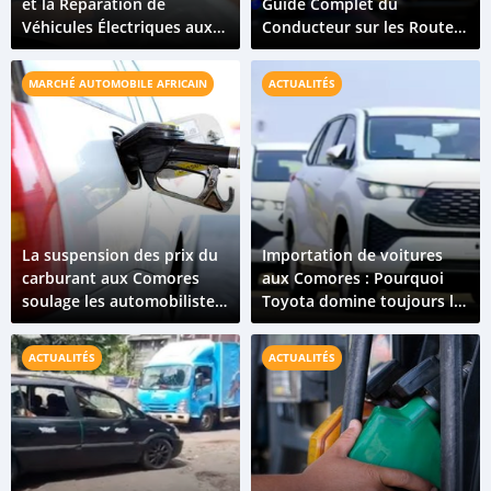
et la Réparation de
Guide Complet du
Véhicules Électriques aux
Conducteur sur les Routes
Comores : Ce Qu'il Faut
des Îles
Pour Croître
MARCHÉ AUTOMOBILE AFRICAIN
ACTUALITÉS
La suspension des prix du
Importation de voitures
carburant aux Comores
aux Comores : Pourquoi
soulage les automobilistes
Toyota domine toujours le
et le secteur automobile
marché en 2026 ?
ACTUALITÉS
ACTUALITÉS