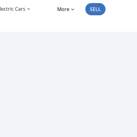
lectric Cars
More
SELL