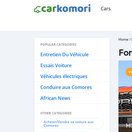
Cars
Home
/
POPULAR CATEGORIES
For
Entretien Du Véhicule
Essais Voiture
E
Véhicules électriques
Conduire aux Comores
African News
OTHER CATEGORIES
Acheter/Vendre sa voiture aux
Hi
Comores