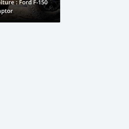
iture : Ford F-150
aptor