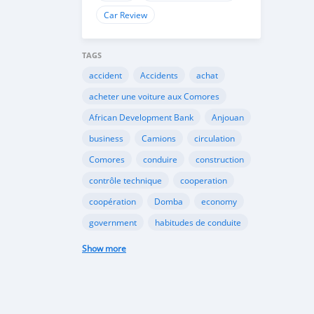
Car Review
TAGS
accident
Accidents
achat
acheter une voiture aux Comores
African Development Bank
Anjouan
business
Camions
circulation
Comores
conduire
construction
contrôle technique
cooperation
coopération
Domba
economy
government
habitudes de conduite
Importation
Importer aux Comores
Show more
industrie
industry
infrastructures
internet
Législation
Lois aux Comores