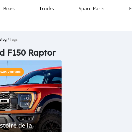
Bikes
Trucks
Spare Parts
E
Blog
/
Tags
d F150 Raptor
SSAIS VOITURE
stoire de la