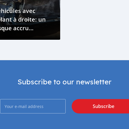
hicules avec
lant à droite: un
sque accru
accident?
Subscribe to our newsletter
Subscribe