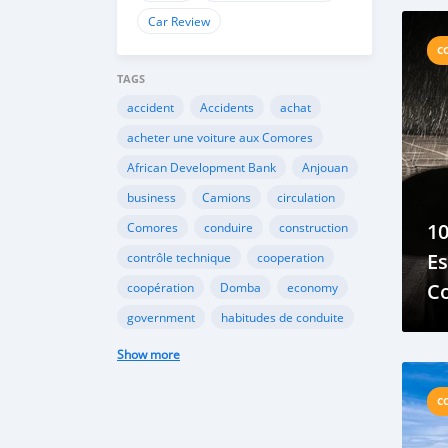
To
Car Review
C
TAGS
accident
Accidents
achat
acheter une voiture aux Comores
African Development Bank
Anjouan
business
Camions
circulation
10
Comores
conduire
construction
Es
contrôle technique
cooperation
Co
coopération
Domba
economy
To
government
habitudes de conduite
C
Importation
Importer aux Comores
Show more
industrie
industry
infrastructures
C
internet
Législation
Lois aux Comores