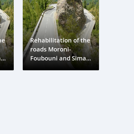
he
Rehabilitation of the
roads Moroni-
-
Foubouni and Sima-
Moya