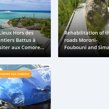
Lieux Hors des
Rehabilitation of t
ntiers Battus à
roads Moroni-
siter aux Comores
Foubouni and Sima
 Voiture
Moya
ONDUIRE AUX COMORES