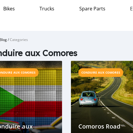
Bikes
Trucks
Spare Parts
E
Blog
/
Categories
duire aux Comores
ONDUIRE AUX COMORES
CONDUIRE AUX COMORES
onduire aux
Comoros Road