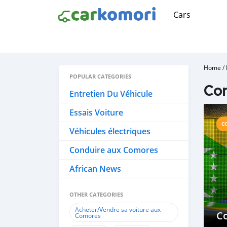
Cars
Home
/
POPULAR CATEGORIES
Con
Entretien Du Véhicule
Essais Voiture
C
Véhicules électriques
Conduire aux Comores
African News
OTHER CATEGORIES
Acheter/Vendre sa voiture aux
C
Comores