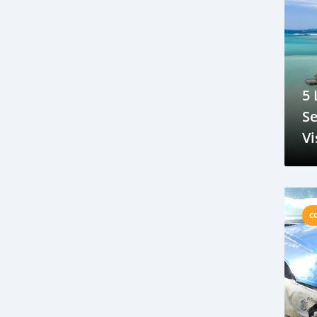
louer une voiture aux Comores
marché automobile africain
mobile app
modernisation
Moroni
Moroni Sima
motos
Ngazidja
5 
permis de conduire
Se
Permis de Conduire
Pidjani
Vi
Progrès
road
route
en
sécurité routière
Sima
smartphone
technologie
technology
Transport
uber
C
Véhicules d'occasion
vente
voiture électrique
voitures
Toyota 4Runner
Audi Allroad
Contrôle électronique de la puissance
voyant d'avertissement