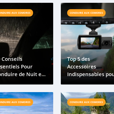
ute Sécurité
ONDUIRE AUX COMORES
CONDUIRE AUX COMORES
 Conseils
Top 5 des
sentiels Pour
Accessoires
nduire de Nuit en
Indispensables po
ute Sécurité aux
les Conducteurs
omores
Comoriens
ONDUIRE AUX COMORES
CONDUIRE AUX COMORES