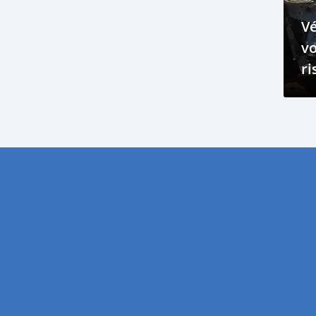
sécurité de conduite
Vé
Compléter le réservoir d'essence
vo
Expansion de l'essence
ri
Vapeur dans l'essence
d’
Dépenses supplémentaires
Mauvais pour l'environnement
Symptômes courants
compresseur CA défaillant
déclenchement du disjoncteur
conduites d'aspiration brisées
fil endommagé
Symptômes
bouchon de gaz défaillant
remplacement
odeur d'essence
bouchon de gaz desserré
voyant de vérification du moteur