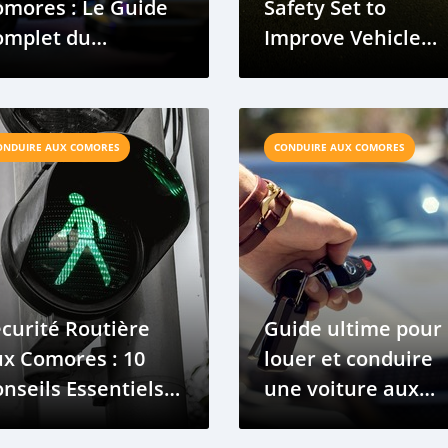
mores : Le Guide
Safety Set to
omplet du
Improve Vehicle
nducteur sur les
Travel and
utes des Îles
Connectivity
ONDUIRE AUX COMORES
CONDUIRE AUX COMORES
curité Routière
Guide ultime pour
x Comores : 10
louer et conduire
nseils Essentiels
une voiture aux
our Conduire en
Comores