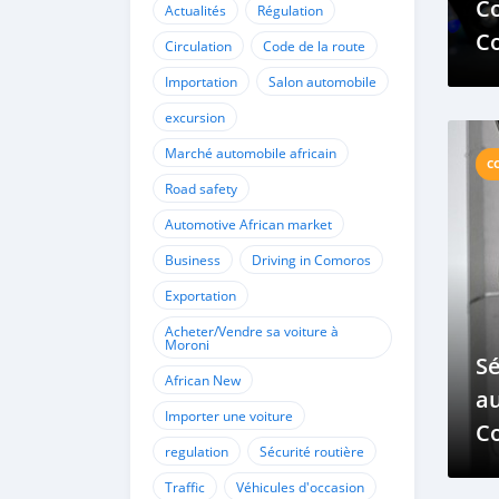
Co
Actualités
Régulation
C
Circulation
Code de la route
Co
Importation
Salon automobile
Ro
excursion
Marché automobile africain
C
Road safety
Automotive African market
Business
Driving in Comoros
Exportation
Acheter/Vendre sa voiture à
Moroni
Sé
African New
au
Importer une voiture
Co
regulation
Sécurité routière
p
Traffic
Véhicules d'occasion