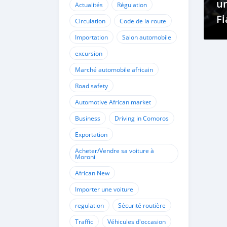
u
Actualités
Régulation
Fi
Circulation
Code de la route
Co
Importation
Salon automobile
excursion
Marché automobile africain
Road safety
Automotive African market
Business
Driving in Comoros
Exportation
Acheter/Vendre sa voiture à
Moroni
African New
Importer une voiture
regulation
Sécurité routière
Traffic
Véhicules d'occasion