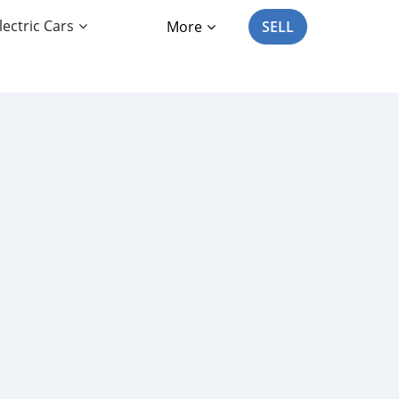
lectric Cars
More
SELL