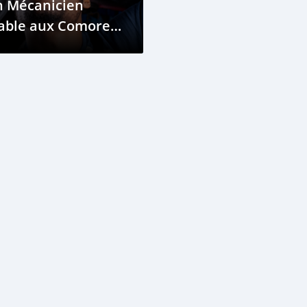
n Mécanicien
able aux Comores :
nseils et Astuces