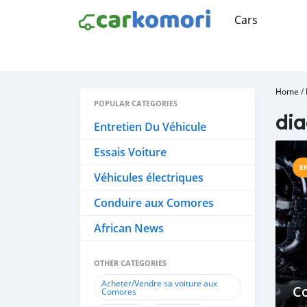
Cars
Home
/
POPULAR CATEGORIES
dia
Entretien Du Véhicule
Essais Voiture
E
Véhicules électriques
Conduire aux Comores
African News
OTHER CATEGORIES
Acheter/Vendre sa voiture aux
C
Comores