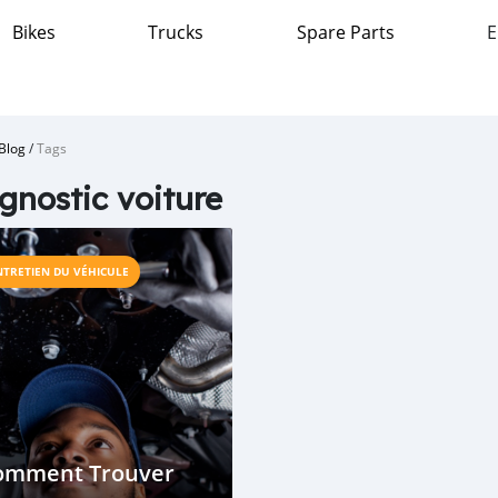
Bikes
Trucks
Spare Parts
E
Blog
/
Tags
gnostic voiture
NTRETIEN DU VÉHICULE
omment Trouver