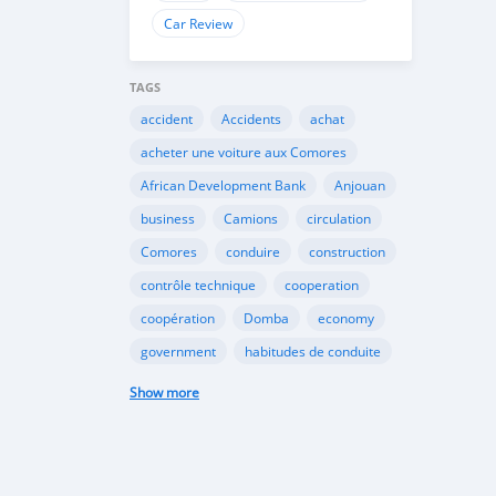
Car Review
TAGS
accident
Accidents
achat
acheter une voiture aux Comores
African Development Bank
Anjouan
business
Camions
circulation
Comores
conduire
construction
contrôle technique
cooperation
coopération
Domba
economy
government
habitudes de conduite
Importation
Importer aux Comores
Show more
industrie
industry
infrastructures
internet
Législation
Lois aux Comores