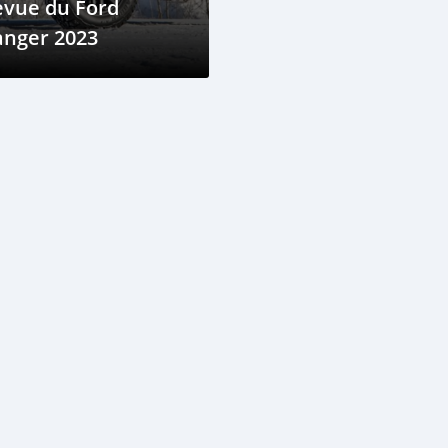
evue du Ford
anger 2023