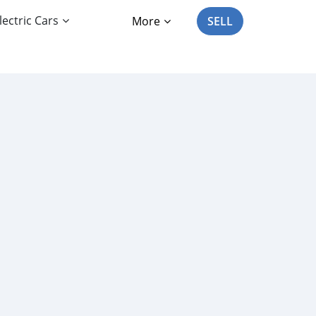
lectric Cars
More
SELL