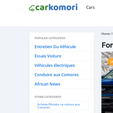
Cars
Home
/
POPULAR CATEGORIES
Fo
Entretien Du Véhicule
Essais Voiture
E
Véhicules électriques
Conduire aux Comores
African News
OTHER CATEGORIES
Acheter/Vendre sa voiture aux
Comores