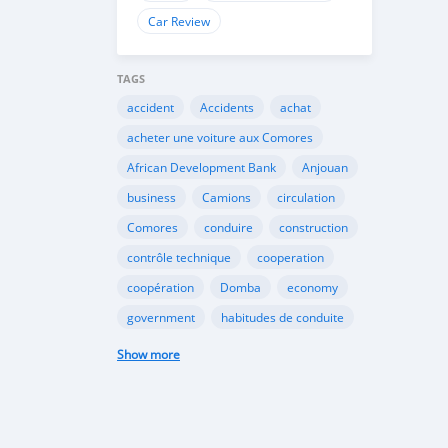
Car Review
TAGS
accident
Accidents
achat
acheter une voiture aux Comores
African Development Bank
Anjouan
business
Camions
circulation
Comores
conduire
construction
contrôle technique
cooperation
coopération
Domba
economy
government
habitudes de conduite
Importation
Importer aux Comores
Show more
industrie
industry
infrastructures
internet
Législation
Lois aux Comores