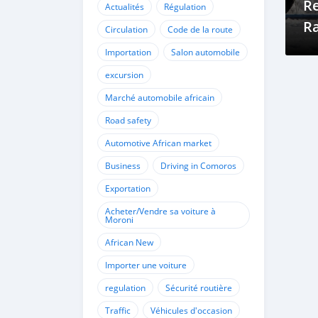
R
Actualités
Régulation
R
Circulation
Code de la route
Importation
Salon automobile
excursion
Marché automobile africain
Road safety
Automotive African market
Business
Driving in Comoros
Exportation
Acheter/Vendre sa voiture à
Moroni
African New
Importer une voiture
regulation
Sécurité routière
Traffic
Véhicules d'occasion