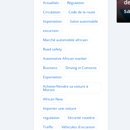
d
Actualités
Régulation
sa
Circulation
Code de la route
R
Importation
Salon automobile
excursion
Marché automobile africain
Road safety
Automotive African market
Business
Driving in Comoros
Exportation
Acheter/Vendre sa voiture à
Moroni
African New
Importer une voiture
regulation
Sécurité routière
Traffic
Véhicules d'occasion