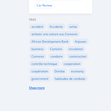
Car Review
TAGS
accident
Accidents
achat
acheter une voiture aux Comores
African Development Bank
Anjouan
business
Camions
circulation
Comores
conduire
construction
contrôle technique
cooperation
coopération
Domba
economy
government
habitudes de conduite
Importation
Importer aux Comores
Show more
industrie
industry
infrastructures
internet
Législation
Lois aux Comores