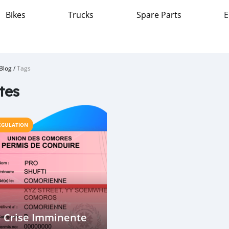
Bikes
Trucks
Spare Parts
E
Blog
/
Tags
tes
ÉGULATION
a Crise Imminente