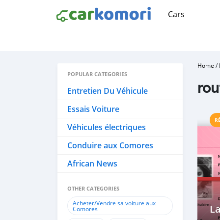
Cars
Home
/
POPULAR CATEGORIES
rou
Entretien Du Véhicule
Essais Voiture
R
Véhicules électriques
Conduire aux Comores
African News
OTHER CATEGORIES
Acheter/Vendre sa voiture aux
L
Comores