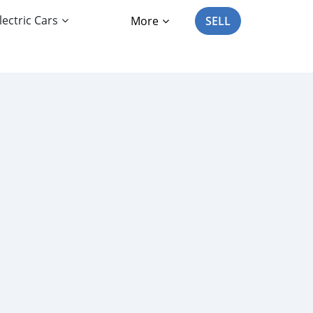
lectric Cars
More
SELL