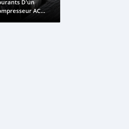
ourants D'un
ompresseur AC
éfectueux Ou
faillant