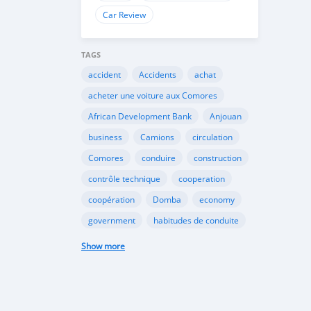
Car Review
TAGS
accident
Accidents
achat
acheter une voiture aux Comores
African Development Bank
Anjouan
business
Camions
circulation
Comores
conduire
construction
contrôle technique
cooperation
coopération
Domba
economy
government
habitudes de conduite
Importation
Importer aux Comores
Show more
industrie
industry
infrastructures
internet
Législation
Lois aux Comores