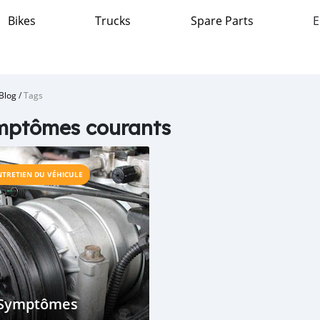
Bikes
Trucks
Spare Parts
E
Blog
/
Tags
mptômes courants
NTRETIEN DU VÉHICULE
 Symptômes