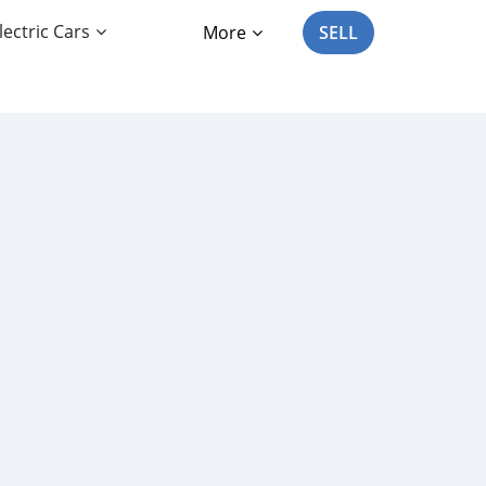
lectric Cars
More
SELL