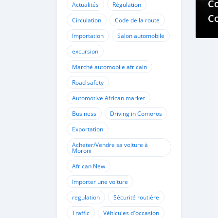
C
Actualités
Régulation
C
Circulation
Code de la route
D
Importation
Salon automobile
Dé
excursion
Marché automobile africain
Road safety
Automotive African market
Business
Driving in Comoros
Exportation
Acheter/Vendre sa voiture à
Moroni
African New
Importer une voiture
regulation
Sécurité routière
Traffic
Véhicules d'occasion