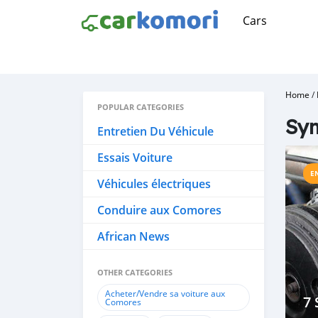
Cars
Home
/
POPULAR CATEGORIES
Sy
Entretien Du Véhicule
Essais Voiture
E
Véhicules électriques
Conduire aux Comores
African News
OTHER CATEGORIES
Acheter/Vendre sa voiture aux
7
Comores