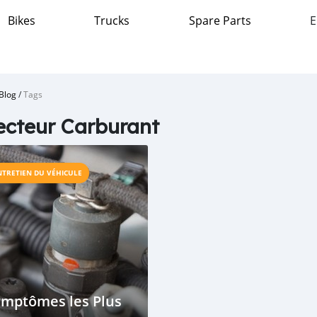
Bikes
Trucks
Spare Parts
E
Blog
/
Tags
ecteur Carburant
NTRETIEN DU VÉHICULE
ymptômes les Plus