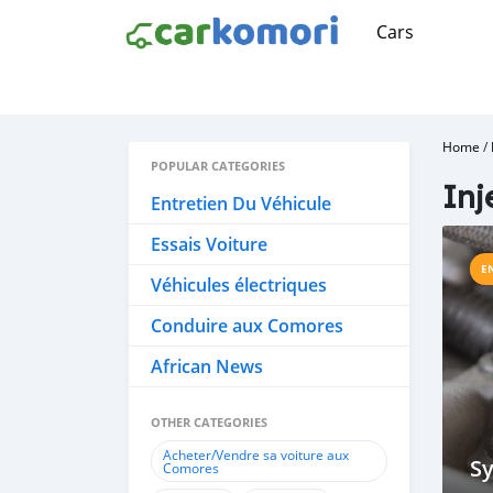
Cars
Home
/
POPULAR CATEGORIES
Inj
Entretien Du Véhicule
Essais Voiture
E
Véhicules électriques
Conduire aux Comores
African News
OTHER CATEGORIES
Acheter/Vendre sa voiture aux
S
Comores