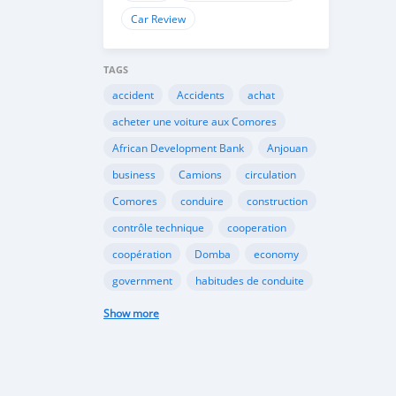
Car Review
TAGS
accident
Accidents
achat
acheter une voiture aux Comores
African Development Bank
Anjouan
business
Camions
circulation
Comores
conduire
construction
contrôle technique
cooperation
coopération
Domba
economy
government
habitudes de conduite
Importation
Importer aux Comores
Show more
industrie
industry
infrastructures
internet
Législation
Lois aux Comores