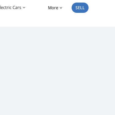
lectric Cars
More
SELL