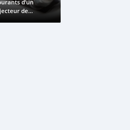
ourants d’un
jecteur de
arburant
éfectueux