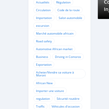
C
Actualités
Régulation
In
Circulation
Code de la route
C
Importation
Salon automobile
D
excursion
Marché automobile africain
Road safety
Automotive African market
Business
Driving in Comoros
Exportation
Acheter/Vendre sa voiture à
Moroni
African New
Importer une voiture
regulation
Sécurité routière
Traffic
Véhicules d'occasion