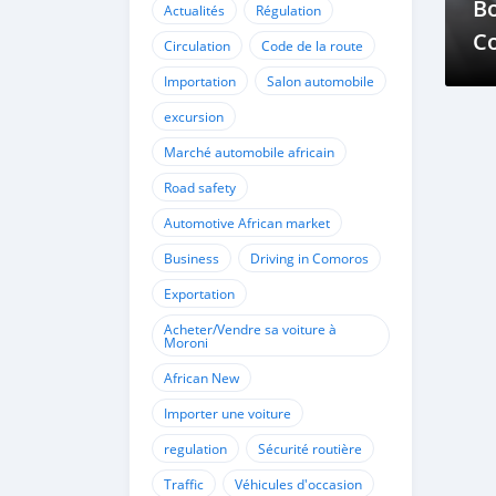
Bo
Actualités
Régulation
Co
Circulation
Code de la route
po
Importation
Salon automobile
Él
excursion
Marché automobile africain
Road safety
Automotive African market
Business
Driving in Comoros
Exportation
Acheter/Vendre sa voiture à
Moroni
African New
Importer une voiture
regulation
Sécurité routière
Traffic
Véhicules d'occasion