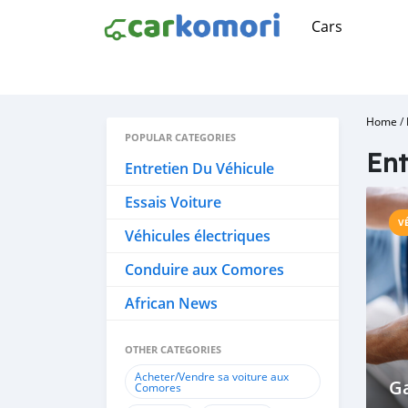
Cars
Home
/
POPULAR CATEGORIES
Ent
Entretien Du Véhicule
Essais Voiture
V
Véhicules électriques
Conduire aux Comores
African News
OTHER CATEGORIES
Acheter/Vendre sa voiture aux
G
Comores