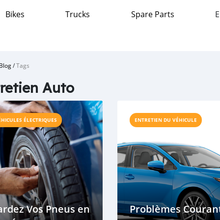
Bikes
Trucks
Spare Parts
E
Blog
/
Tags
retien Auto
ÉHICULES ÉLECTRIQUES
ENTRETIEN DU VÉHICULE
ardez Vos Pneus en
Problèmes Couran