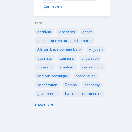
Car Review
TAGS
accident
Accidents
achat
acheter une voiture aux Comores
African Development Bank
Anjouan
business
Camions
circulation
Comores
conduire
construction
contrôle technique
cooperation
coopération
Domba
economy
government
habitudes de conduite
Importation
Importer aux Comores
Show more
industrie
industry
infrastructures
internet
Législation
Lois aux Comores