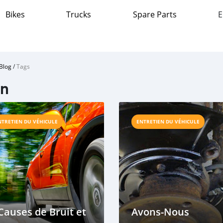
Bikes
Trucks
Spare Parts
E
Blog
/
Tags
in
NTRETIEN DU VÉHICULE
ENTRETIEN DU VÉHICULE
Causes de Bruit et
Avons-Nous