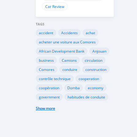
Car Review
TAGS
accident
Accidents
achat
acheter une voiture aux Comores
African Development Bank
Anjouan
business
Camions
circulation
Comores
conduire
construction
contrôle technique
cooperation
coopération
Domba
economy
government
habitudes de conduite
Importation
Importer aux Comores
Show more
industrie
industry
infrastructures
internet
Législation
Lois aux Comores