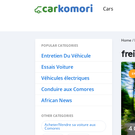
Cars
Home
/
POPULAR CATEGORIES
fre
Entretien Du Véhicule
Essais Voiture
E
Véhicules électriques
Conduire aux Comores
African News
OTHER CATEGORIES
Acheter/Vendre sa voiture aux
4 
Comores