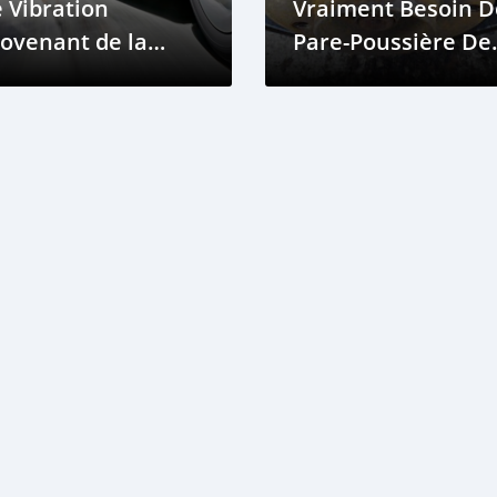
 Vibration
Vraiment Besoin D
ovenant de la
Pare-Poussière De
ne de la Roue
Frein?