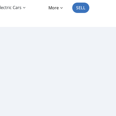
lectric Cars
More
SELL