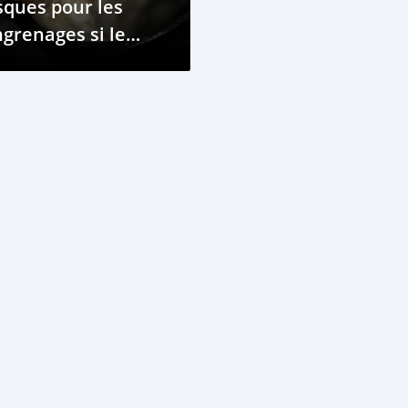
sques pour les
grenages si le
quide de
froidissement est
langé avec l'huile
oteur ?