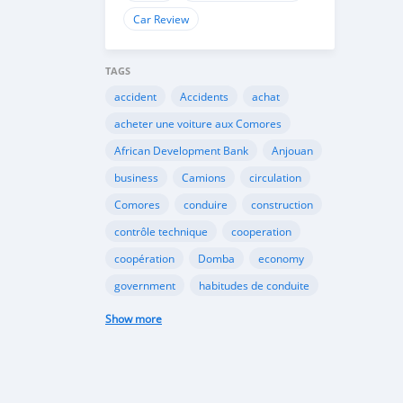
Car Review
TAGS
accident
Accidents
achat
acheter une voiture aux Comores
African Development Bank
Anjouan
business
Camions
circulation
Comores
conduire
construction
contrôle technique
cooperation
coopération
Domba
economy
government
habitudes de conduite
Importation
Importer aux Comores
Show more
industrie
industry
infrastructures
internet
Législation
Lois aux Comores