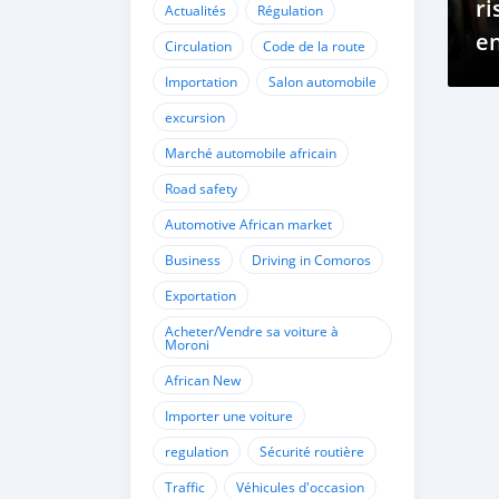
ri
Actualités
Régulation
en
Circulation
Code de la route
li
Importation
Salon automobile
re
excursion
mé
Marché automobile africain
m
Road safety
Automotive African market
Business
Driving in Comoros
Exportation
Acheter/Vendre sa voiture à
Moroni
African New
Importer une voiture
regulation
Sécurité routière
Traffic
Véhicules d'occasion