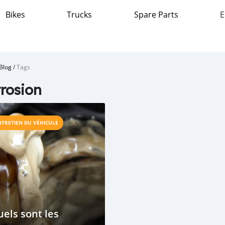
Bikes
Trucks
Spare Parts
E
Blog
/
Tags
rosion
NTRETIEN DU VÉHICULE
els sont les