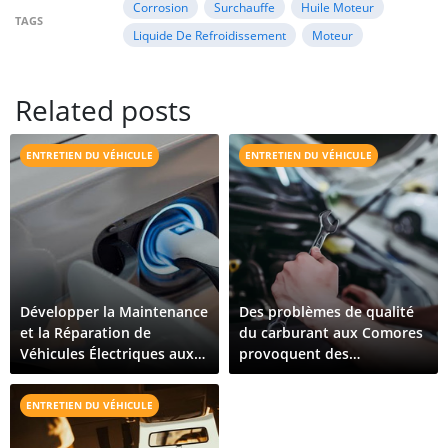
Corrosion
Surchauffe
Huile Moteur
TAGS
Liquide De Refroidissement
Moteur
Related posts
ENTRETIEN DU VÉHICULE
ENTRETIEN DU VÉHICULE
Développer la Maintenance
Des problèmes de qualité
et la Réparation de
du carburant aux Comores
Véhicules Électriques aux
provoquent des
Comores : Ce Qu'il Faut
dysfonctionnements de
Pour Croître
véhicules sur toute l'île
ENTRETIEN DU VÉHICULE