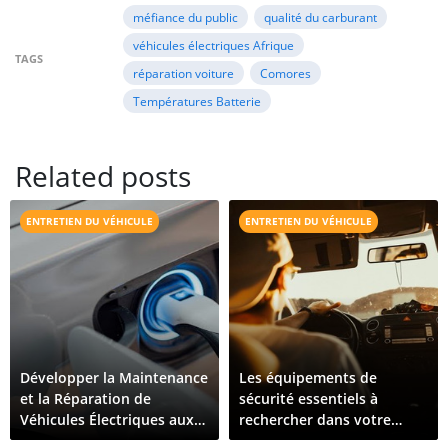
méfiance du public
qualité du carburant
véhicules électriques Afrique
TAGS
réparation voiture
Comores
Températures Batterie
Related posts
ENTRETIEN DU VÉHICULE
ENTRETIEN DU VÉHICULE
Développer la Maintenance
Les équipements de
et la Réparation de
sécurité essentiels à
Véhicules Électriques aux
rechercher dans votre
Comores : Ce Qu'il Faut
prochain véhicule