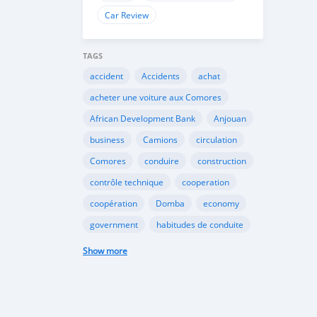
Car Review
TAGS
accident
Accidents
achat
acheter une voiture aux Comores
African Development Bank
Anjouan
business
Camions
circulation
Comores
conduire
construction
contrôle technique
cooperation
coopération
Domba
economy
government
habitudes de conduite
Importation
Importer aux Comores
Show more
industrie
industry
infrastructures
internet
Législation
Lois aux Comores