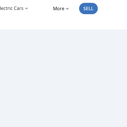
lectric Cars
More
SELL