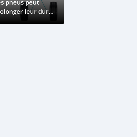
es pneus peut
olonger leur durée
 vie