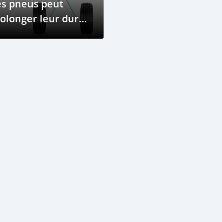
es pneus peut
olonger leur durée
 vie