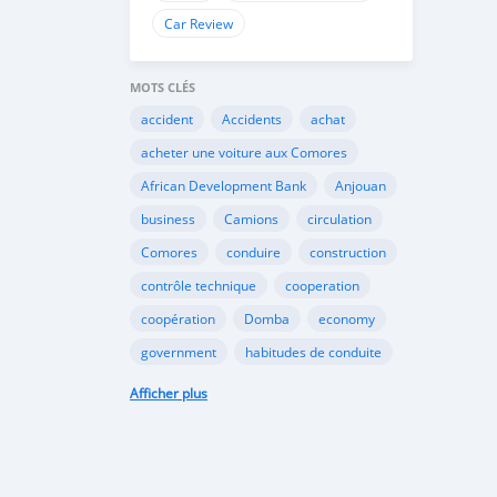
Car Review
MOTS CLÉS
accident
Accidents
achat
acheter une voiture aux Comores
African Development Bank
Anjouan
business
Camions
circulation
Comores
conduire
construction
contrôle technique
cooperation
coopération
Domba
economy
government
habitudes de conduite
Importation
Importer aux Comores
Afficher plus
industrie
industry
infrastructures
internet
Législation
Lois aux Comores