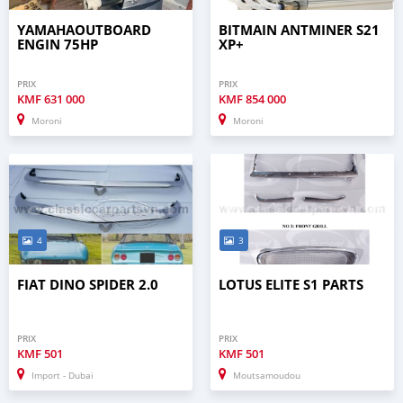
YAMAHAOUTBOARD
BITMAIN ANTMINER S21
ENGIN 75HP
XP+
PRIX
PRIX
KMF
631 000
KMF
854 000
Moroni
Moroni
4
3
FIAT DINO SPIDER 2.0
LOTUS ELITE S1 PARTS
PRIX
PRIX
KMF
501
KMF
501
Import - Dubai
Moutsamoudou