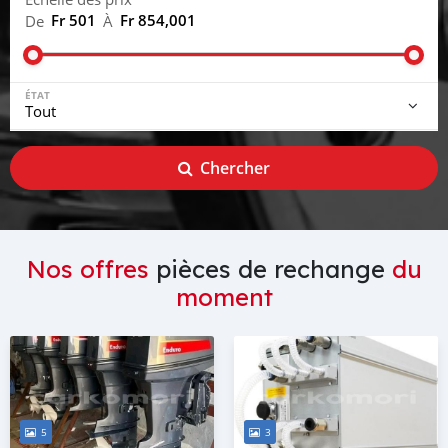
Fr 501
Fr 854,001
De
À
ÉTAT
Chercher
Nos offres
pièces de rechange
du
moment
5
3