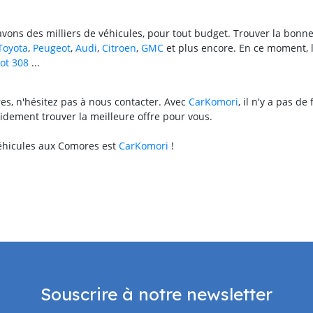
 avons des milliers de véhicules, pour tout budget. Trouver la bonn
Toyota
,
Peugeot
,
Audi
,
Citroen
,
GMC
et plus encore. En ce moment, l
ot 308
...
es, n'hésitez pas à nous contacter. Avec
CarKomori
, il n'y a pas d
idement trouver la meilleure offre pour vous.
véhicules aux Comores est
CarKomori
!
Souscrire à notre newsletter