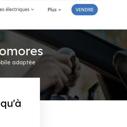
es électriques
Plus
VENDRE
Comores
obile adaptée
squ'à