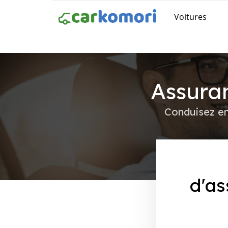
Voitures
Assura
Conduisez en
d'as