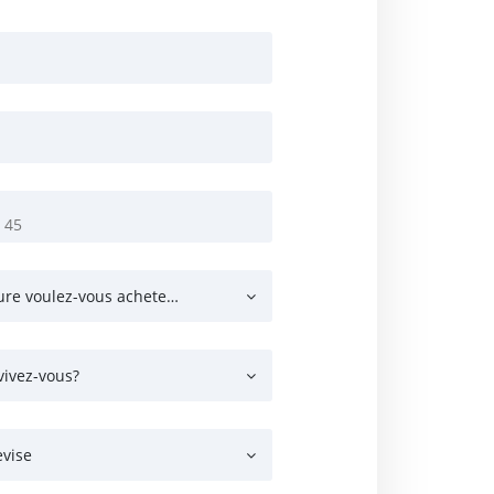
Quel type de voiture voulez-vous acheter?
vivez-vous?
evise