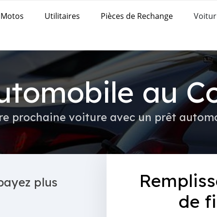
Motos
Utilitaires
Pièces de Rechange
Voitur
Automobile au C
re prochaine voiture avec un prêt autom
Rempliss
payez plus
de f