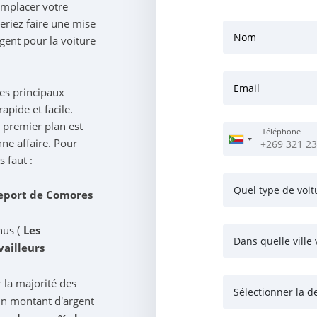
emplacer votre
eriez faire une mise
Nom
ent pour la voiture
Email
es principaux
apide et facile.
e premier plan est
Téléphone
nne affaire. Pour
 faut :
eport de Comores
us (
Les
Dans quelle ville 
vailleurs
r la majorité des
Sélectionner la d
un montant d'argent