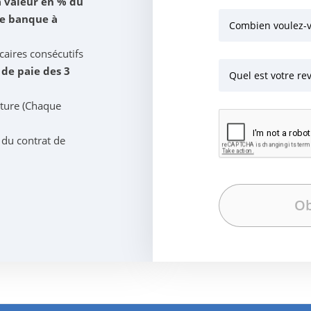
a valeur en % du
ne banque à
Combien voulez-
caires consécutifs
s de paie des 3
Quel est votre r
iture (Chaque
 du contrat de