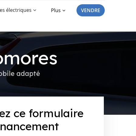
es électriques
Plus
VENDRE
omores
obile adapté
ez ce formulaire
inancement