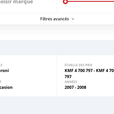
oisir marque
Filtres avancés
LE
ÉCHELLE DES PRIX
roni
KMF
4 700 797
-
KMF
4 70
797
T
ANNÉES
casion
2007 - 2008