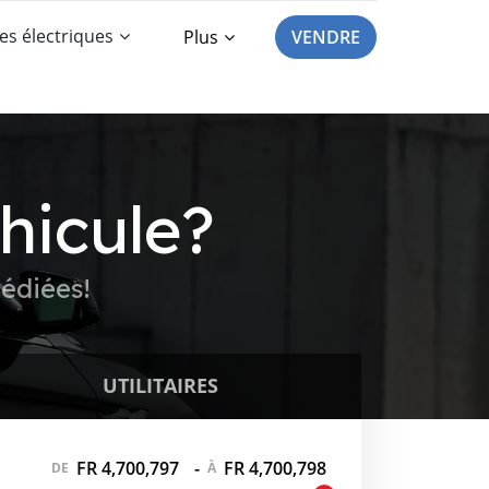
es électriques
Plus
VENDRE
hicule?
édiées!
UTILITAIRES
FR 4,700,797
-
FR 4,700,798
DE
À