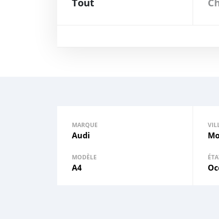
Tout
Ch
MARQUE
VIL
Audi
Mo
MODÈLE
ÉTA
A4
Oc