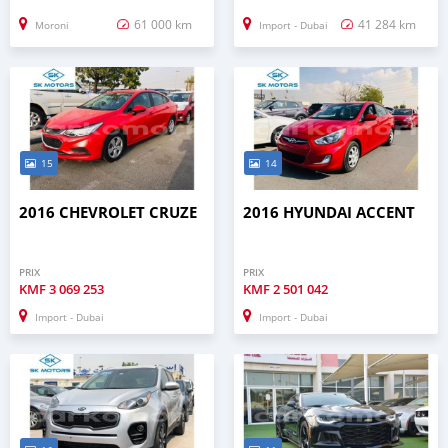
61 000 km
41 284 km
Moroni
Import - Dubai
15
14
2016 CHEVROLET CRUZE
2016 HYUNDAI ACCENT
PRIX
PRIX
KMF
3 069 253
KMF
2 501 042
Import - Dubai
Import - Dubai