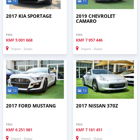
16
11
2017 KIA SPORTAGE
2019 CHEVROLET
CAMARO
PRIX
PRIX
KMF
5 001 668
KMF
7 957 446
Import - Dubai
Import - Dubai
12
12
2017 FORD MUSTANG
2017 NISSAN 370Z
PRIX
PRIX
KMF
6 251 981
KMF
7 161 451
Import - Dubai
Import - Dubai