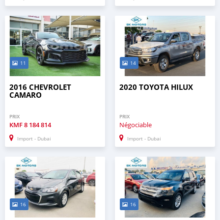
11
14
2016 CHEVROLET
2020 TOYOTA HILUX
CAMARO
PRIX
PRIX
KMF
8 184 814
Négociable
Import - Dubai
Import - Dubai
16
16