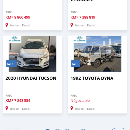
PRIX
PRIX
KMF
8 866 499
KMF
7 388 819
Import - Dubai
Import - Dubai
15
3
2020 HYUNDAI TUCSON
1992 TOYOTA DYNA
PRIX
PRIX
KMF
7 843 554
Négociable
Import - Dubai
Import - Dubai