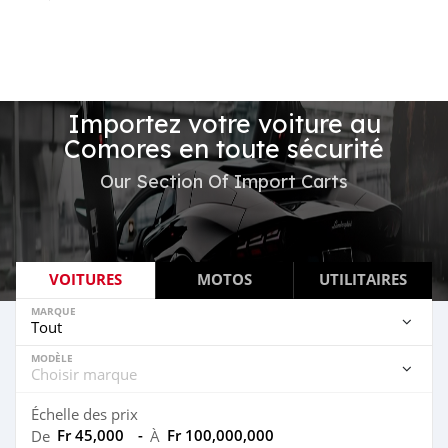
Importez votre voiture au
Comores en toute sécurité
Our Section Of Import Carts
VOITURES
MOTOS
UTILITAIRES
MARQUE
MODÈLE
Échelle des prix
Fr 45,000
-
Fr 100,000,000
De
À