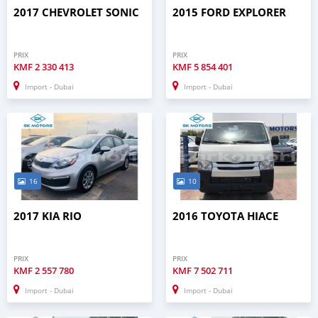
2017 CHEVROLET SONIC
2015 FORD EXPLORER
PRIX
PRIX
KMF
2 330 413
KMF
5 854 401
Import - Dubai
Import - Dubai
16
10
2017 KIA RIO
2016 TOYOTA HIACE
PRIX
PRIX
KMF
2 557 780
KMF
7 502 711
Import - Dubai
Import - Dubai