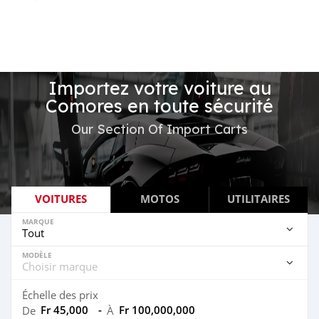
Importez votre voiture au
Comores en toute sécurité
Our Section Of Import Carts
VOITURES
MOTOS
UTILITAIRES
MARQUE
MODÈLE
Échelle des prix
Fr 45,000
-
Fr 100,000,000
De
À