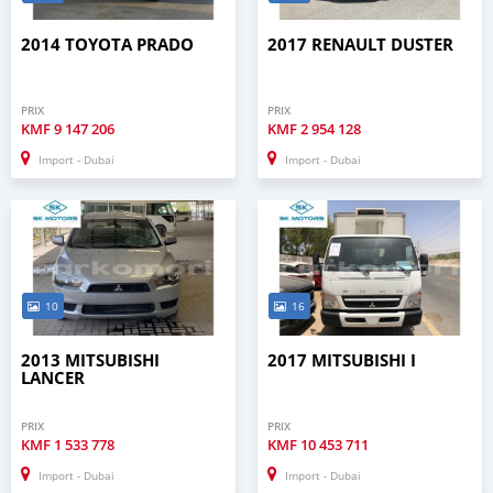
2014 TOYOTA PRADO
2017 RENAULT DUSTER
PRIX
PRIX
KMF
9 147 206
KMF
2 954 128
Import - Dubai
Import - Dubai
10
16
2013 MITSUBISHI
2017 MITSUBISHI I
LANCER
PRIX
PRIX
KMF
1 533 778
KMF
10 453 711
Import - Dubai
Import - Dubai