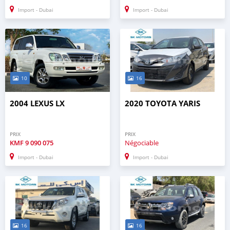
Import - Dubai
Import - Dubai
10
16
2004 LEXUS LX
2020 TOYOTA YARIS
PRIX
PRIX
KMF
9 090 075
Négociable
Import - Dubai
Import - Dubai
16
16