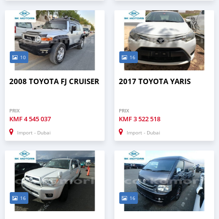
10
16
2008 TOYOTA FJ CRUISER
2017 TOYOTA YARIS
PRIX
PRIX
KMF
4 545 037
KMF
3 522 518
Import - Dubai
Import - Dubai
16
16