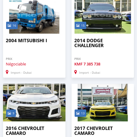
16
15
2004 MITSUBISHI I
2014 DODGE
CHALLENGER
PRIX
PRIX
Négociable
KMF
7 385 738
Import - Dubai
Import - Dubai
9
13
2016 CHEVROLET
2017 CHEVROLET
CAMARO
CAMARO