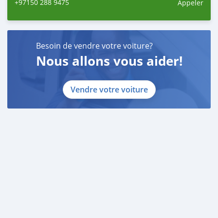
+97150 288 9475
Appeler
Besoin de vendre votre voiture?
Nous allons vous aider!
Vendre votre voiture