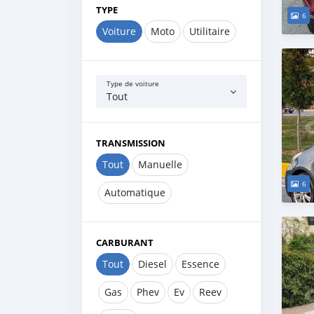
TYPE
6
Voiture
Moto
Utilitaire
Type de voiture
Tout
TRANSMISSION
Tout
Manuelle
6
Automatique
CARBURANT
Tout
Diesel
Essence
Gas
Phev
Ev
Reev