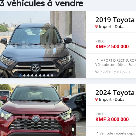
3 véhicules à vendre
2019 Toyota
Import - Dubai
PRIX
KMF
2 500 000
📍 IMPORT DIRECT EUROP
Véhicule contrôlé en Euro
50% avant, 50% à l’arrivé
Publié il y a 2 jours
2024 Toyota
Import - Dubai
PRIX
KMF
3 000 000
📍 Véhicule importé depui