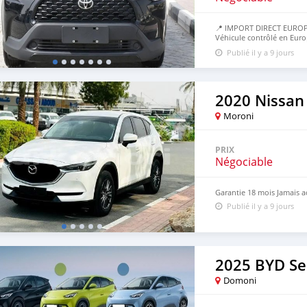
📍 IMPORT DIRECT EUROP
Véhicule contrôlé en Euro
50% avant, 50% à l’arrivé
Publié il y a 9 jours
2020 Nissan
Moroni
PRIX
Négociable
Garantie 18 mois Jamais a
Publié il y a 9 jours
2025 BYD Se
Domoni