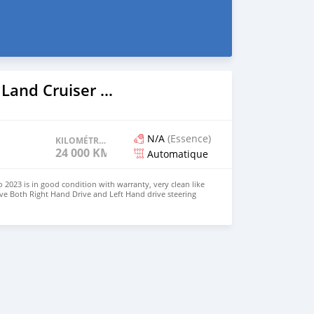
2023 Toyota Land Cruiser Prado
N/A
(Essence)
KILOMÉTRAGE
24 000 KM
Automatique
 2023 is in good condition with warranty, very clean like
ve Both Right Hand Drive and Left Hand drive steering
SAPP NUMBER: +447424958730 CONTACT EMAIL: