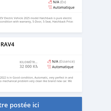
N/A
(Ev)
Automatique
EV Electric Vehicle 2025 model Hatchback is pure electric
nt condition with warranty, 5-Door, 5-Seat, Hatchback Price:
the colors available WHATSAPP NUMBER: +447424958730
nu@hotmail.com
 RAV4
N/A
(Essence)
KILOMÉTRAGE
32 000 KM
Automatique
022 is in Good condition, Automatic, very perfect in and
no mechanical problem very clean like brand new car. We
e and Right Hand drive steering $8,000 USD CONTACT
il.com
re postée ici