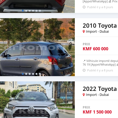
[Appel/WhatsApp] 💰 Pri
avant livraison et 60% apr
Publié il y a 8 jours
2010 Toyota 
Import - Dubai
PRIX
KMF
600 000
📍 Véhicule importé depui
76 19 [Appel/WhatsApp] 
expédition, 70% à l’arrivé
Publié il y a 8 jours
2022 Toyota
Import - Dubai
PRIX
KMF
1 500 000