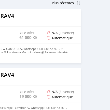
 RAV4
N/A
(Essence)
KILOMÉTRAGE
61 000 KM
Automatique
E → COMORES 📞 WhatsApp : +31 6 84 42 76 19 ✅
pe 🚢 Livraison à Moroni incluse 💰 Paiement sécurisé :
e 💰Prix rendu Moroni : [2500000KMF] Tout compris
 RAV4
N/A
(Essence)
KILOMÉTRAGE
19 000 KM
Automatique
s l'Europe - Livraison 📞 WhatsApp : +31 6 84 42 76 19