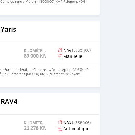
x Comores rendu Moroni : [3000000] KMF Paiement 40%
ès livraison Le prix est discutable
Yaris
N/A
(Essence)
KILOMÉTRAGE
89 000 KM
Manuelle
s l'Europe - Livraison Comores 📞 WhatsApp : +31 6 84 42
 Prix Comores : [600000] KMF. Paiement 30% avant
e
 RAV4
N/A
(Essence)
KILOMÉTRAGE
26 278 KM
Automatique