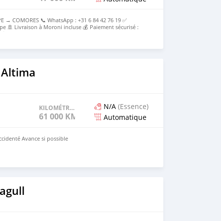
E → COMORES 📞 WhatsApp : +31 6 84 42 76 19 ✅
pe 🚢 Livraison à Moroni incluse 💰 Paiement sécurisé :
e 💰Prix rendu Moroni : [2000000 ] Tout compris
 Altima
N/A
(Essence)
KILOMÉTRAGE
61 000 KM
Automatique
ccidenté Avance si possible
agull