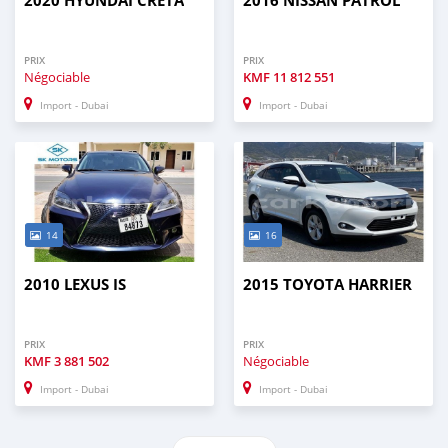
2020 HYUNDAI CRETA
2016 NISSAN PATROL
PRIX
PRIX
Négociable
KMF
11 812 551
Import - Dubai
Import - Dubai
14
16
2010 LEXUS IS
2015 TOYOTA HARRIER
PRIX
PRIX
KMF
3 881 502
Négociable
Import - Dubai
Import - Dubai