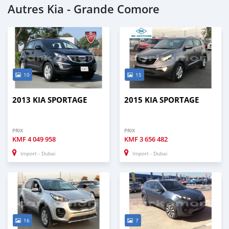
Autres Kia - Grande Comore
10
15
2013 KIA SPORTAGE
2015 KIA SPORTAGE
PRIX
PRIX
KMF
4 049 958
KMF
3 656 482
Import - Dubai
Import - Dubai
16
7