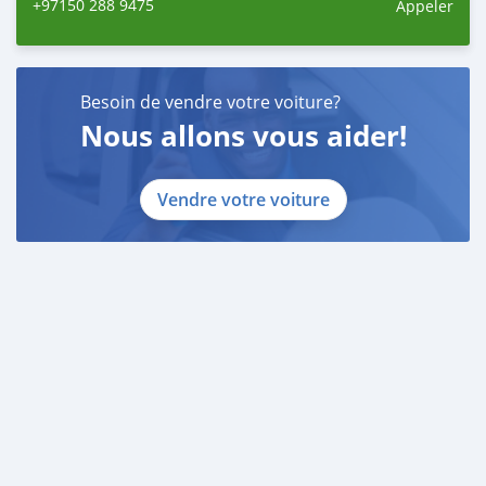
+97150 288 9475
Appeler
Besoin de vendre votre voiture?
Nous allons vous aider!
Vendre votre voiture