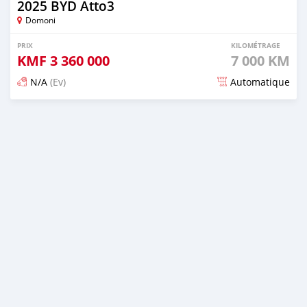
2025 BYD Atto3
Domoni
PRIX
KILOMÉTRAGE
KMF
3 360 000
7 000 KM
N/A
(Ev)
Automatique
Publié il y a 3 mois