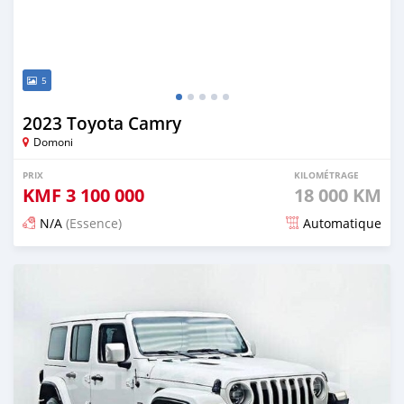
5
2023 Toyota Camry
Domoni
PRIX
KILOMÉTRAGE
KMF
3 100 000
18 000 KM
N/A
(Essence)
Automatique
Publié il y a environ un mois