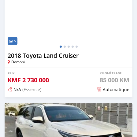
5
2018 Toyota Land Cruiser
Domoni
PRIX
KILOMÉTRAGE
KMF
2 730 000
85 000 KM
N/A
(Essence)
Automatique
Publié il y a 3 mois