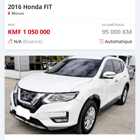
2016 Honda FIT
Moroni
PRIX
KILOMÉTRAGE
KMF
1 050 000
95 000 KM
N/A
(Essence)
Automatique
Publié il y a 3 mois