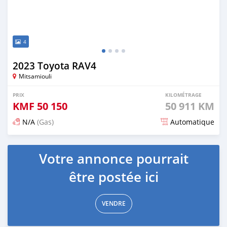
4
2023 Toyota RAV4
Mitsamiouli
PRIX
KILOMÉTRAGE
KMF
50 150
50 911 KM
N/A
(Gas)
Automatique
Publié il y a 3 mois
Votre annonce pourrait
être postée ici
VENDRE