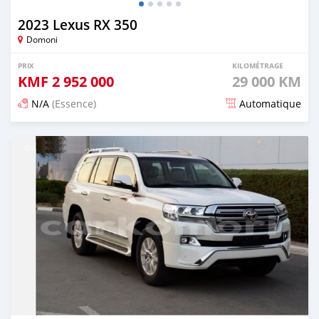
2023 Lexus RX 350
Domoni
PRIX
KILOMÉTRAGE
KMF
2 952 000
29 000 KM
N/A
(Essence)
Automatique
Publié il y a 3 mois