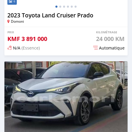
6
2023 Toyota Land Cruiser Prado
Domoni
PRIX
KILOMÉTRAGE
KMF
3 891 000
24 000 KM
N/A
(Essence)
Automatique
Publié il y a 16 jours