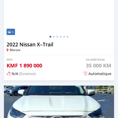
6
2022 Nissan X–Trail
Moroni
PRIX
KILOMÉTRAGE
KMF
1 890 000
35 000 KM
N/A
(Essence)
Automatique
Publié il y a 3 mois