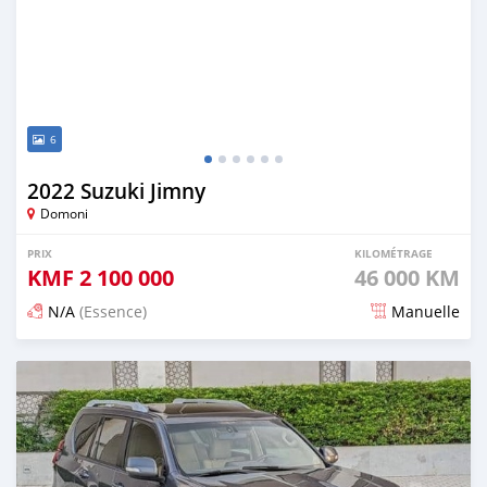
6
2022 Suzuki Jimny
Domoni
PRIX
KILOMÉTRAGE
KMF
2 100 000
46 000 KM
N/A
(Essence)
Manuelle
Publié il y a 3 mois