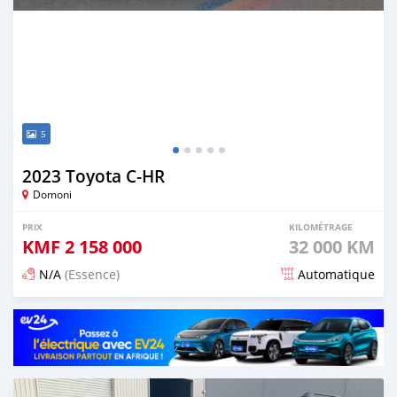
5
2023 Toyota C-HR
Domoni
PRIX
KILOMÉTRAGE
KMF
2 158 000
32 000 KM
N/A
(Essence)
Automatique
Publié il y a 18 jours