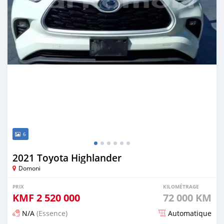
6
2021 Toyota Highlander
Domoni
PRIX
KILOMÉTRAGE
KMF
2 520 000
72 000 KM
N/A
(Essence)
Automatique