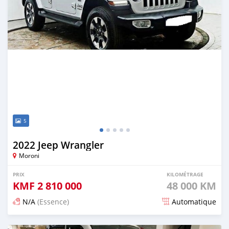
5
2022 Jeep Wrangler
Moroni
PRIX
KILOMÉTRAGE
KMF
2 810 000
48 000 KM
N/A
(Essence)
Automatique
Publié il y a environ un mois