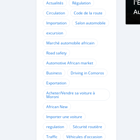
l'
Actualités
Régulation
A
Circulation
Code de la route
C
Importation
Salon automobile
Vo
excursion
L
Marché automobile africain
Road safety
Automotive African market
Business
Driving in Comoros
Exportation
Acheter/Vendre sa voiture à
Moroni
African New
Importer une voiture
regulation
Sécurité routière
Traffic
Véhicules d'occasion