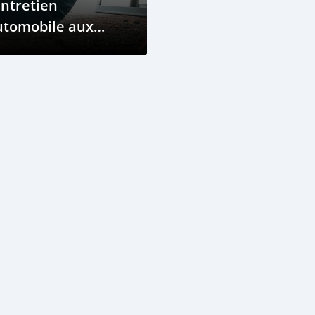
Entretien
utomobile aux
omores : Préservez
tre Véhicule Plus
ongtemps