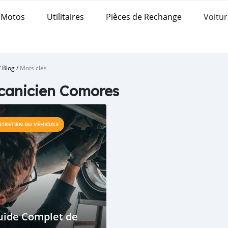
Motos
Utilitaires
Pièces de Rechange
Voitur
/
Blog
/
Mots clés
canicien Comores
NTRETIEN DU VÉHICULE
uide Complet de