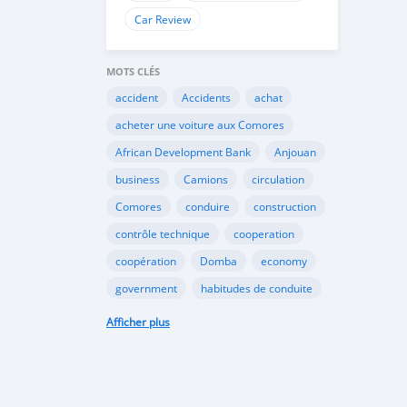
Car Review
MOTS CLÉS
accident
Accidents
achat
acheter une voiture aux Comores
African Development Bank
Anjouan
business
Camions
circulation
Comores
conduire
construction
contrôle technique
cooperation
coopération
Domba
economy
government
habitudes de conduite
Importation
Importer aux Comores
Afficher plus
industrie
industry
infrastructures
internet
Législation
Lois aux Comores