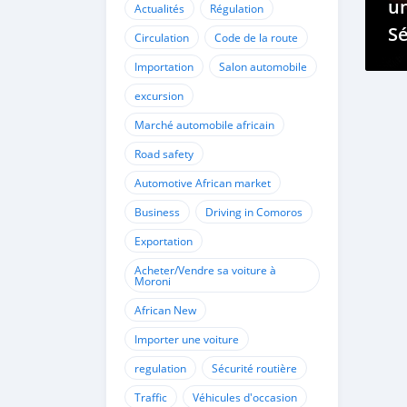
u
Actualités
Régulation
Sé
Circulation
Code de la route
Ré
Importation
Salon automobile
So
excursion
Marché automobile africain
Road safety
Automotive African market
Business
Driving in Comoros
Exportation
Acheter/Vendre sa voiture à
Moroni
African New
Importer une voiture
regulation
Sécurité routière
Traffic
Véhicules d'occasion