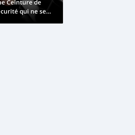
ne Ceinture de
curité qui ne se
tracte Pas (ou ne
rt Pas)