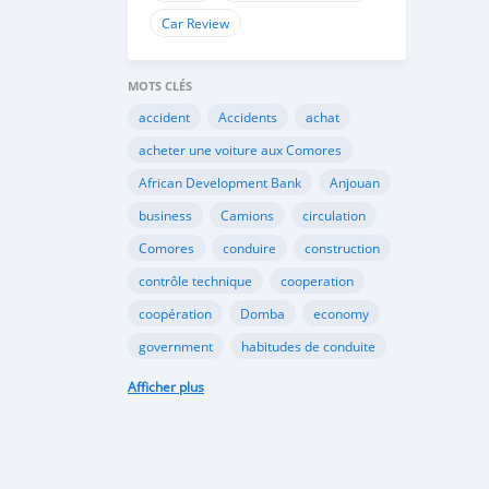
Car Review
MOTS CLÉS
accident
Accidents
achat
acheter une voiture aux Comores
African Development Bank
Anjouan
business
Camions
circulation
Comores
conduire
construction
contrôle technique
cooperation
coopération
Domba
economy
government
habitudes de conduite
Importation
Importer aux Comores
Afficher plus
industrie
industry
infrastructures
internet
Législation
Lois aux Comores