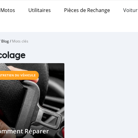
Motos
Utilitaires
Pièces de Rechange
Voitur
/
Blog
/
Mots clés
colage
NTRETIEN DU VÉHICULE
omment Réparer