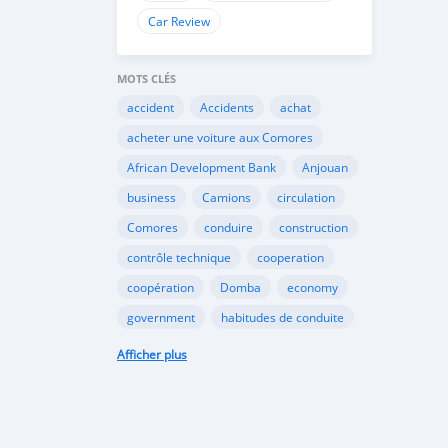
Car Review
MOTS CLÉS
accident
Accidents
achat
acheter une voiture aux Comores
African Development Bank
Anjouan
business
Camions
circulation
Comores
conduire
construction
contrôle technique
cooperation
coopération
Domba
economy
government
habitudes de conduite
Importation
Importer aux Comores
Afficher plus
industrie
industry
infrastructures
internet
Législation
Lois aux Comores