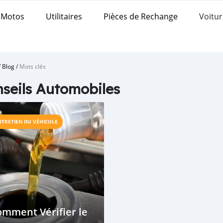
Motos
Utilitaires
Pièces de Rechange
Voitur
/
Blog
/
Mots clés
seils Automobiles
NTRETIEN DU VÉHICULE
mment Vérifier le