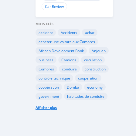
Car Review
MOTS CLÉS
accident
Accidents
achat
acheter une voiture aux Comores
African Development Bank
Anjouan
business
Camions
circulation
Comores
conduire
construction
contrôle technique
cooperation
coopération
Domba
economy
government
habitudes de conduite
Importation
Importer aux Comores
Afficher plus
industrie
industry
infrastructures
internet
Législation
Lois aux Comores