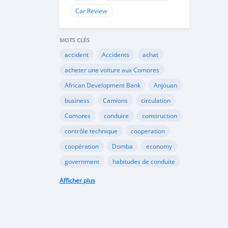
Car Review
MOTS CLÉS
accident
Accidents
achat
acheter une voiture aux Comores
African Development Bank
Anjouan
business
Camions
circulation
Comores
conduire
construction
contrôle technique
cooperation
coopération
Domba
economy
government
habitudes de conduite
Importation
Importer aux Comores
Afficher plus
industrie
industry
infrastructures
internet
Législation
Lois aux Comores