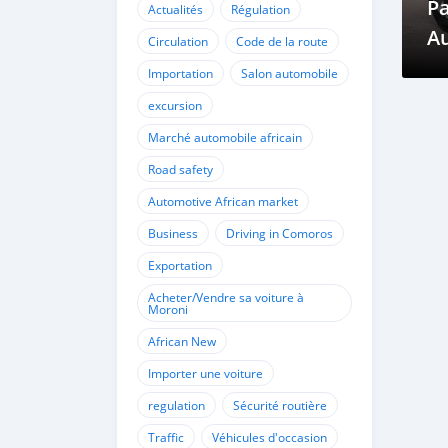
P
Actualités
Régulation
A
Circulation
Code de la route
C
Importation
Salon automobile
excursion
Marché automobile africain
Road safety
Automotive African market
Business
Driving in Comoros
Exportation
Acheter/Vendre sa voiture à
Moroni
African New
Importer une voiture
regulation
Sécurité routière
Traffic
Véhicules d'occasion