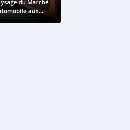
aysage du Marché
utomobile aux
omores en 2023