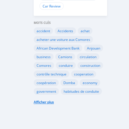
Car Review
MOTS CLÉS
accident
Accidents
achat
acheter une voiture aux Comores
African Development Bank
Anjouan
business
Camions
circulation
Comores
conduire
construction
contrôle technique
cooperation
coopération
Domba
economy
government
habitudes de conduite
Importation
Importer aux Comores
Afficher plus
industrie
industry
infrastructures
internet
Législation
Lois aux Comores