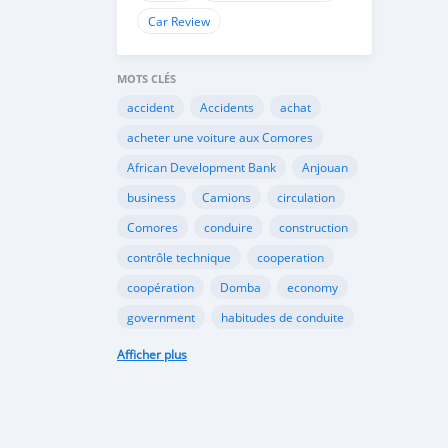
Car Review
MOTS CLÉS
accident
Accidents
achat
acheter une voiture aux Comores
African Development Bank
Anjouan
business
Camions
circulation
Comores
conduire
construction
contrôle technique
cooperation
coopération
Domba
economy
government
habitudes de conduite
Importation
Importer aux Comores
Afficher plus
industrie
industry
infrastructures
internet
Législation
Lois aux Comores