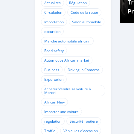
Tr
Actualités
Régulation
Pr
Circulation
Code de la route
É
Importation
Salon automobile
C
excursion
Marché automobile africain
Road safety
Automotive African market
Business
Driving in Comoros
Exportation
Acheter/Vendre sa voiture à
Moroni
African New
Importer une voiture
regulation
Sécurité routière
Traffic
Véhicules d'occasion