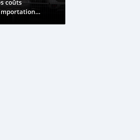
s coûts
importation
oiture Comores