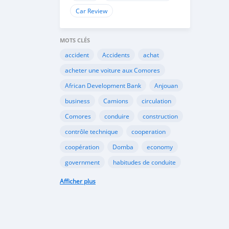
Car Review
MOTS CLÉS
accident
Accidents
achat
acheter une voiture aux Comores
African Development Bank
Anjouan
business
Camions
circulation
Comores
conduire
construction
contrôle technique
cooperation
coopération
Domba
economy
government
habitudes de conduite
Importation
Importer aux Comores
Afficher plus
industrie
industry
infrastructures
internet
Législation
Lois aux Comores