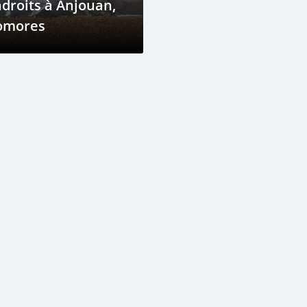
droits à Anjouan,
omores