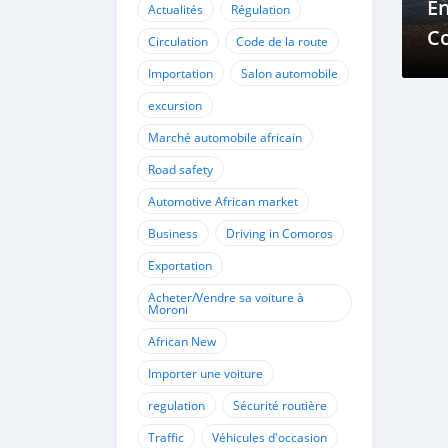
En
Actualités
Régulation
C
Circulation
Code de la route
Importation
Salon automobile
excursion
Marché automobile africain
Road safety
Automotive African market
Business
Driving in Comoros
Exportation
Acheter/Vendre sa voiture à
Moroni
African New
Importer une voiture
regulation
Sécurité routière
Traffic
Véhicules d'occasion