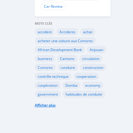
Car Review
MOTS CLÉS
accident
Accidents
achat
acheter une voiture aux Comores
African Development Bank
Anjouan
business
Camions
circulation
Comores
conduire
construction
contrôle technique
cooperation
coopération
Domba
economy
government
habitudes de conduite
Importation
Importer aux Comores
Afficher plus
industrie
industry
infrastructures
internet
Législation
Lois aux Comores