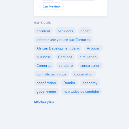
Car Review
MOTS CLÉS
accident
Accidents
achat
acheter une voiture aux Comores
African Development Bank
Anjouan
business
Camions
circulation
Comores
conduire
construction
contrôle technique
cooperation
coopération
Domba
economy
government
habitudes de conduite
Importation
Importer aux Comores
Afficher plus
industrie
industry
infrastructures
internet
Législation
Lois aux Comores