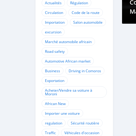
C
Actualités
Régulation
M
Circulation
Code de la route
à
Importation
Salon automobile
excursion
Marché automobile africain
Road safety
Automotive African market
Business
Driving in Comoros
Exportation
Acheter/Vendre sa voiture à
Moroni
African New
Importer une voiture
regulation
Sécurité routière
Traffic
Véhicules d'occasion