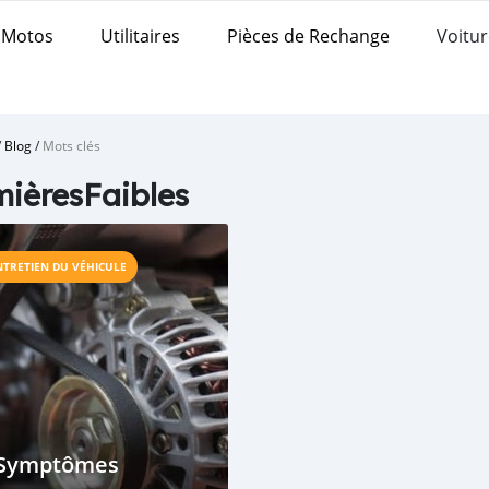
Motos
Utilitaires
Pièces de Rechange
Voitur
/
Blog
/
Mots clés
ièresFaibles
NTRETIEN DU VÉHICULE
 Symptômes