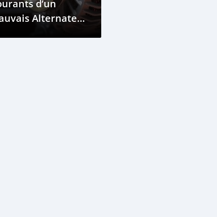
ourants d’un
auvais Alternateur
 Ne Pas Manquer