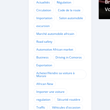
Br
Actualités
Régulation
Vo
Circulation
Code de la route
C
Importation
Salon automobile
et
excursion
Marché automobile africain
Road safety
Automotive African market
Business
Driving in Comoros
Exportation
Acheter/Vendre sa voiture à
Moroni
African New
Importer une voiture
regulation
Sécurité routière
Traffic
Véhicules d'occasion