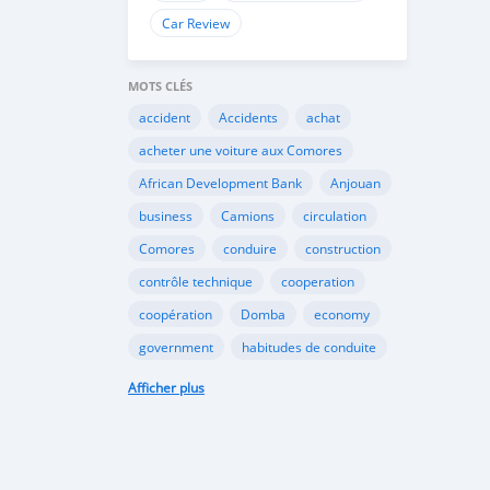
Car Review
MOTS CLÉS
accident
Accidents
achat
acheter une voiture aux Comores
African Development Bank
Anjouan
business
Camions
circulation
Comores
conduire
construction
contrôle technique
cooperation
coopération
Domba
economy
government
habitudes de conduite
Importation
Importer aux Comores
Afficher plus
industrie
industry
infrastructures
internet
Législation
Lois aux Comores