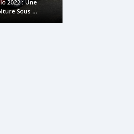
io 2022 : Une
iture Sous-
ompacte Amusante
 Pratique