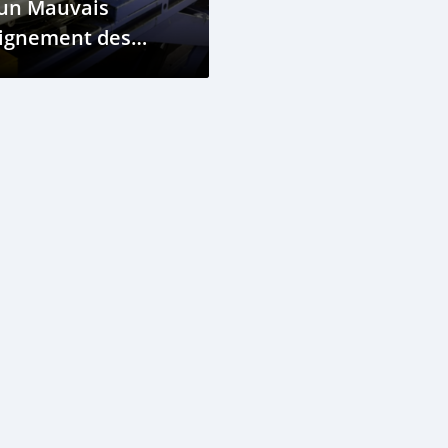
'un Mauvais
lignement des
oues