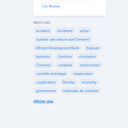
Car Review
MOTS CLÉS
accident
Accidents
achat
acheter une voiture aux Comores
African Development Bank
Anjouan
business
Camions
circulation
Comores
conduire
construction
contrôle technique
cooperation
coopération
Domba
economy
government
habitudes de conduite
Importation
Importer aux Comores
Afficher plus
industrie
industry
infrastructures
internet
Législation
Lois aux Comores