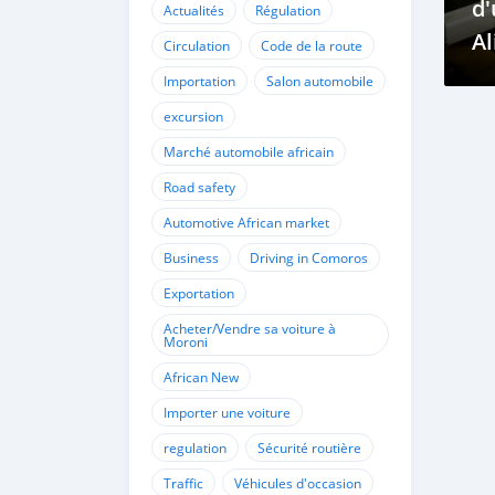
d
Actualités
Régulation
A
Circulation
Code de la route
R
Importation
Salon automobile
excursion
Marché automobile africain
Road safety
Automotive African market
Business
Driving in Comoros
Exportation
Acheter/Vendre sa voiture à
Moroni
African New
Importer une voiture
regulation
Sécurité routière
Traffic
Véhicules d'occasion