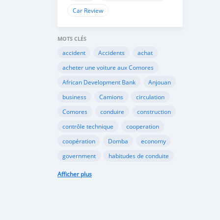
Car Review
MOTS CLÉS
accident
Accidents
achat
acheter une voiture aux Comores
African Development Bank
Anjouan
business
Camions
circulation
Comores
conduire
construction
contrôle technique
cooperation
coopération
Domba
economy
government
habitudes de conduite
Importation
Importer aux Comores
Afficher plus
industrie
industry
infrastructures
internet
Législation
Lois aux Comores