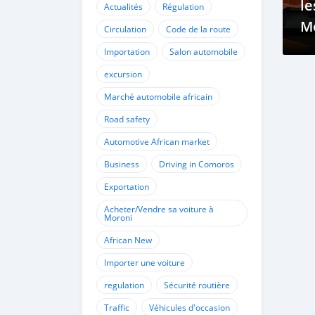
le
Actualités
Régulation
Mo
Circulation
Code de la route
u
Importation
Salon automobile
F
excursion
Marché automobile africain
Road safety
Automotive African market
Business
Driving in Comoros
Exportation
Acheter/Vendre sa voiture à
Moroni
African New
Importer une voiture
regulation
Sécurité routière
Traffic
Véhicules d'occasion