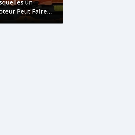
squelles un
teur Peut Faire
n Retour de
lamme