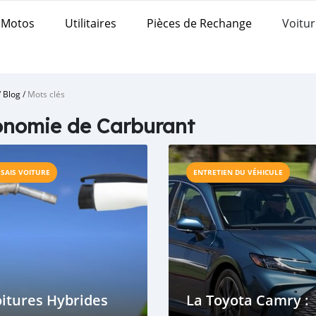
Motos
Utilitaires
Pièces de Rechange
Voitur
/
Blog
/
Mots clés
nomie de Carburant
SSAIS VOITURE
ENTRETIEN DU VÉHICULE
itures Hybrides
La Toyota Camry :