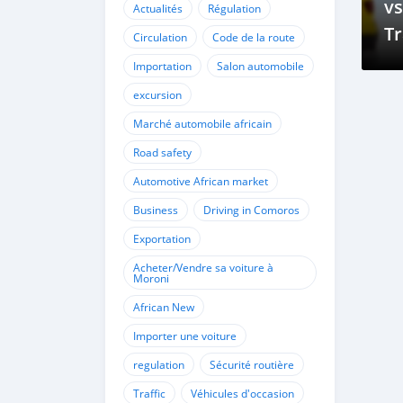
vs
Actualités
Régulation
Tr
Circulation
Code de la route
Ch
Importation
Salon automobile
C
excursion
Marché automobile africain
Road safety
Automotive African market
Business
Driving in Comoros
Exportation
Acheter/Vendre sa voiture à
Moroni
African New
Importer une voiture
regulation
Sécurité routière
Traffic
Véhicules d'occasion