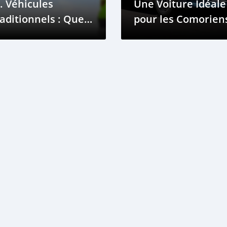
. Véhicules
Une Voiture Idéale
aditionnels : Quel
pour les Comorien
oix pour les
omores ?