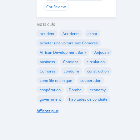
Car Review
MOTS CLÉS
accident
Accidents
achat
acheter une voiture aux Comores
African Development Bank
Anjouan
business
Camions
circulation
Comores
conduire
construction
contrôle technique
cooperation
coopération
Domba
economy
government
habitudes de conduite
Importation
Importer aux Comores
Afficher plus
industrie
industry
infrastructures
internet
Législation
Lois aux Comores