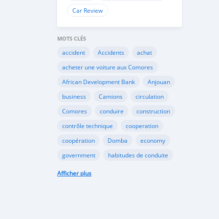
Car Review
MOTS CLÉS
accident
Accidents
achat
acheter une voiture aux Comores
African Development Bank
Anjouan
business
Camions
circulation
Comores
conduire
construction
contrôle technique
cooperation
coopération
Domba
economy
government
habitudes de conduite
Importation
Importer aux Comores
Afficher plus
industrie
industry
infrastructures
internet
Législation
Lois aux Comores