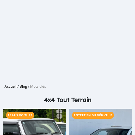
Accueil
/
Blog
/
Mots clés
4x4 Tout Terrain
ESSAIS VOITURE
ENTRETIEN DU VÉHICULE