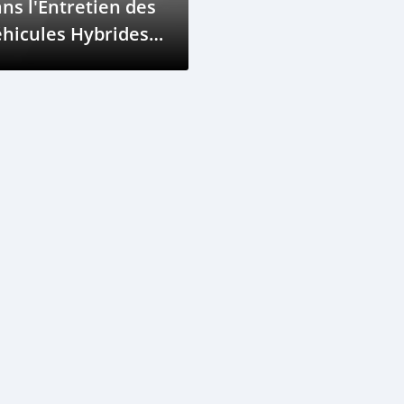
ns l'Entretien des
hicules Hybrides
 Électriques