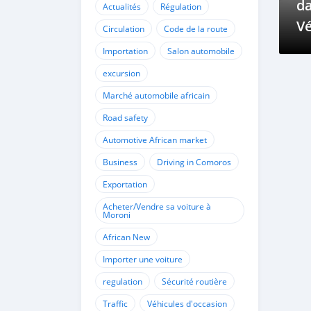
da
Actualités
Régulation
Vé
Circulation
Code de la route
et
Importation
Salon automobile
excursion
Marché automobile africain
Road safety
Automotive African market
Business
Driving in Comoros
Exportation
Acheter/Vendre sa voiture à
Moroni
African New
Importer une voiture
regulation
Sécurité routière
Traffic
Véhicules d'occasion