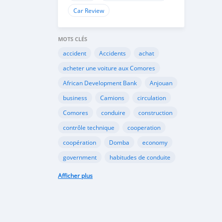
Car Review
MOTS CLÉS
accident
Accidents
achat
acheter une voiture aux Comores
African Development Bank
Anjouan
business
Camions
circulation
Comores
conduire
construction
contrôle technique
cooperation
coopération
Domba
economy
government
habitudes de conduite
Importation
Importer aux Comores
Afficher plus
industrie
industry
infrastructures
internet
Législation
Lois aux Comores