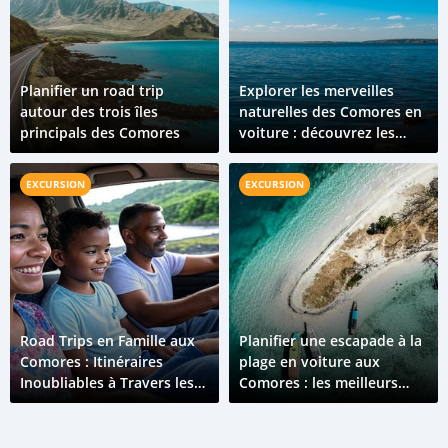
Planifier un road trip
Explorer les merveilles
autour des trois îles
naturelles des Comores en
principals des Comores
voiture : découvrez les
sources chaudes du Lac
Salé
EXCURSION
EXCURSION
Road Trips en Famille aux
Planifier une escapade à la
Comores : Itinéraires
plage en voiture aux
Inoubliables à Travers les
Comores : les meilleurs
Îles
endroits à visiter