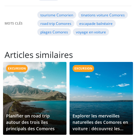
tourisme Comorien
tinations voiture Comores
MOTS CLÉS
road trip Comores
escapade balnéaire
plages Comores
voyage en voiture
Articles similaires
EXCURSION
EXCURSION
Planifier un road trip
Explorer les merveilles
autour des trois îles
naturelles des Comores en
principals des Comores
voiture : découvrez les
sources chaudes du Lac