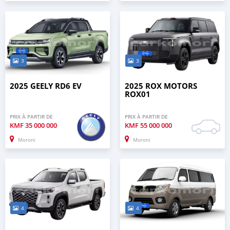
3
3
2025 GEELY RD6 EV
2025 ROX MOTORS
ROX01
PRIX À PARTIR DE
PRIX À PARTIR DE
KMF
35 000 000
KMF
55 000 000
Moroni
Moroni
4
4