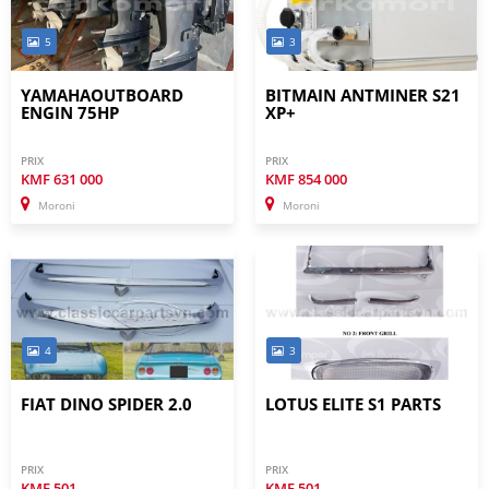
5
3
YAMAHAOUTBOARD
BITMAIN ANTMINER S21
ENGIN 75HP
XP+
PRIX
PRIX
KMF
631 000
KMF
854 000
Moroni
Moroni
4
3
FIAT DINO SPIDER 2.0
LOTUS ELITE S1 PARTS
PRIX
PRIX
KMF
501
KMF
501