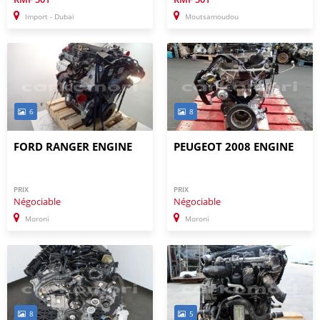
Import - Dubai
Moutsamoudou
6
8
FORD RANGER ENGINE
PEUGEOT 2008 ENGINE
PRIX
PRIX
Négociable
Négociable
Moroni
Moroni
8
5