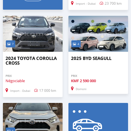
23 700 km
Import - Dubai
7
4
2024 TOYOTA COROLLA
2025 BYD SEAGULL
CROSS
PRIX
PRIX
Négociable
KMF
2 590 000
Domoni
17 000 km
Import - Dubai