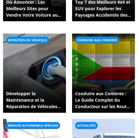
Où Annoncer : Les
Top 7 des Meilleurs 4x4 et
Meilleurs Sites pour
SUV pour Explorer les
Vendre Votre Voiture aux
Paysages Accidentés des
Comores en 2026
Comores
ENTRETIEN DU VÉHICULE
CONDUIRE AUX COMORES
Développer la
Conduire aux Comores :
Maintenance et la
Le Guide Complet du
Réparation de Véhicules
Conducteur sur les Routes
Électriques aux Comores :
des Îles
Ce Qu'il Faut Pour Croître
MARCHÉ AUTOMOBILE AFRICAIN
ACTUALITÉS