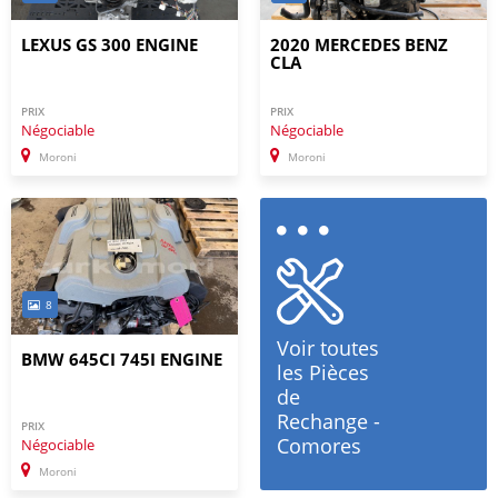
LEXUS GS 300 ENGINE
2020 MERCEDES BENZ
CLA
PRIX
PRIX
Négociable
Négociable
Moroni
Moroni
8
Voir toutes
BMW 645CI 745I ENGINE
les Pièces
de
Rechange -
PRIX
Comores
Négociable
Moroni