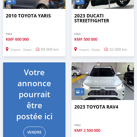
6
5
2010 TOYOTA YARIS
2023 DUCATI
STREETFIGHTER
PRIX
PRIX
KMF
600 000
KMF
500 000
89 000 km
42 000 km
Import - Dubai
Import - Dubai
Votre
annonce
pourrait
8
être
2023 TOYOTA RAV4
postée ici
PRIX
KMF
2 500 000
VENDRE