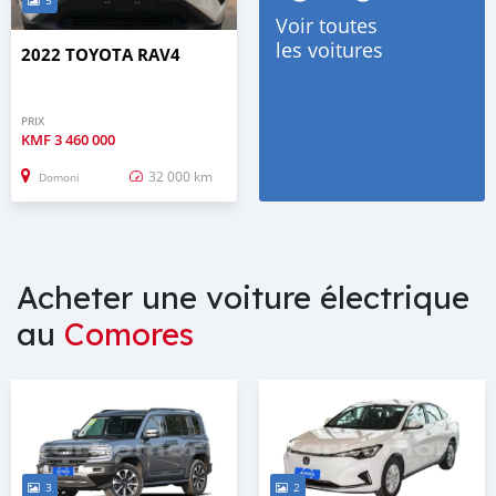
5
Voir toutes
les voitures
2022 TOYOTA RAV4
PRIX
KMF
3 460 000
32 000 km
Domoni
Acheter une voiture électrique
au
Comores
3
2