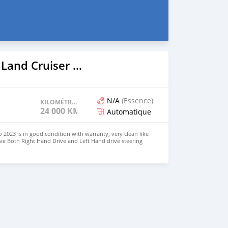
2023 Toyota Land Cruiser Prado
N/A
(Essence)
KILOMÉTRAGE
24 000 KM
Automatique
 2023 is in good condition with warranty, very clean like
ve Both Right Hand Drive and Left Hand drive steering
SAPP NUMBER: +447424958730 CONTACT EMAIL: