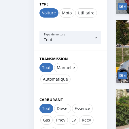
TYPE
6
Voiture
Moto
Utilitaire
Type de voiture
Tout
TRANSMISSION
Tout
Manuelle
6
Automatique
CARBURANT
Tout
Diesel
Essence
Gas
Phev
Ev
Reev