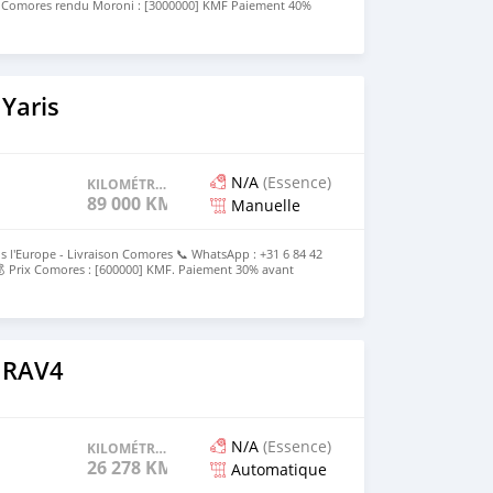
x Comores rendu Moroni : [3000000] KMF Paiement 40%
ès livraison Le prix est discutable
Yaris
N/A
(Essence)
KILOMÉTRAGE
89 000 KM
Manuelle
s l'Europe - Livraison Comores 📞 WhatsApp : +31 6 84 42
 Prix Comores : [600000] KMF. Paiement 30% avant
e
 RAV4
N/A
(Essence)
KILOMÉTRAGE
26 278 KM
Automatique