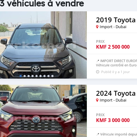
3 véhicules à vendre
2019 Toyota
Import - Dubai
PRIX
KMF
2 500 000
📍 IMPORT DIRECT EUROP
Véhicule contrôlé en Euro
50% avant, 50% à l’arrivé
Publié il y a 1 jour
2024 Toyota
Import - Dubai
PRIX
KMF
3 000 000
📍 Véhicule importé depui