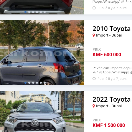
[Appel/WhatsApp] 💰 Pri
avant livraison et 60% apr
Publié il y a 7 jours
2010 Toyota 
Import - Dubai
PRIX
KMF
600 000
📍 Véhicule importé depui
76 19 [Appel/WhatsApp] 
expédition, 70% à l’arrivé
Publié il y a 7 jours
2022 Toyota
Import - Dubai
PRIX
KMF
1 500 000