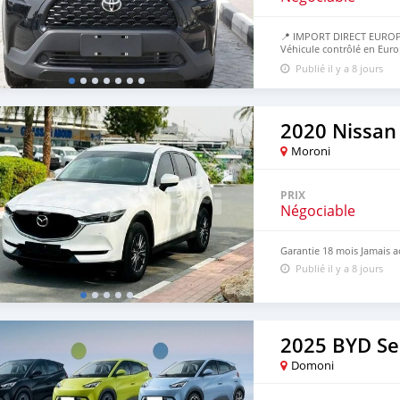
📍 IMPORT DIRECT EUROP
Véhicule contrôlé en Euro
50% avant, 50% à l’arrivé
Publié il y a 8 jours
2020 Nissan
Moroni
PRIX
Négociable
Garantie 18 mois Jamais a
Publié il y a 8 jours
2025 BYD Se
Domoni