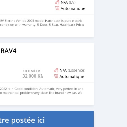
N/A
(Ev)
Automatique
EV Electric Vehicle 2025 model Hatchback is pure electric
nt condition with warranty, 5-Door, 5-Seat, Hatchback Price:
the colors available WHATSAPP NUMBER: +447424958730
nu@hotmail.com
 RAV4
N/A
(Essence)
KILOMÉTRAGE
32 000 KM
Automatique
022 is in Good condition, Automatic, very perfect in and
no mechanical problem very clean like brand new car. We
e and Right Hand drive steering $8,000 USD CONTACT
il.com
re postée ici