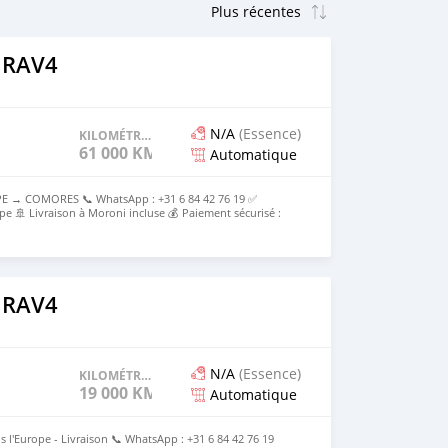
 RAV4
N/A
(Essence)
KILOMÉTRAGE
61 000 KM
Automatique
E → COMORES 📞 WhatsApp : +31 6 84 42 76 19 ✅
pe 🚢 Livraison à Moroni incluse 💰 Paiement sécurisé :
e 💰Prix rendu Moroni : [2500000KMF] Tout compris
 RAV4
N/A
(Essence)
KILOMÉTRAGE
19 000 KM
Automatique
s l'Europe - Livraison 📞 WhatsApp : +31 6 84 42 76 19