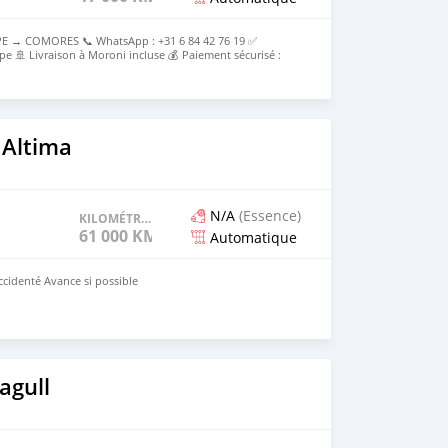
E → COMORES 📞 WhatsApp : +31 6 84 42 76 19 ✅
pe 🚢 Livraison à Moroni incluse 💰 Paiement sécurisé :
e 💰Prix rendu Moroni : [2000000 ] Tout compris
 Altima
N/A
(Essence)
KILOMÉTRAGE
61 000 KM
Automatique
ccidenté Avance si possible
agull