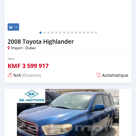
15
2008 Toyota Highlander
Import - Dubai
PRIX
KMF
3 599 917
N/A
(Essence)
Automatique
Publié il y a presque 6 ans