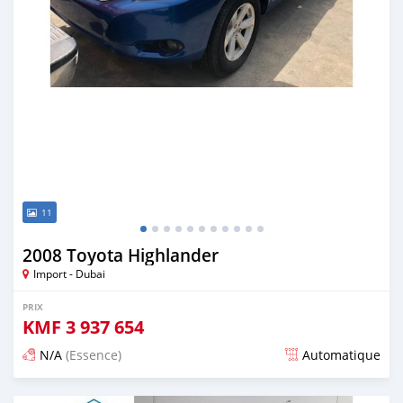
11
2008 Toyota Highlander
Import - Dubai
PRIX
KMF
3 937 654
N/A
(Essence)
Automatique
Publié il y a presque 6 ans