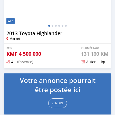
6
2013 Toyota Highlander
Moroni
PRIX
KILOMÉTRAGE
KMF
4 500 000
131 160 KM
4 L
(Essence)
Automatique
Publié il y a environ 6 ans
Votre annonce pourrait
être postée ici
VENDRE