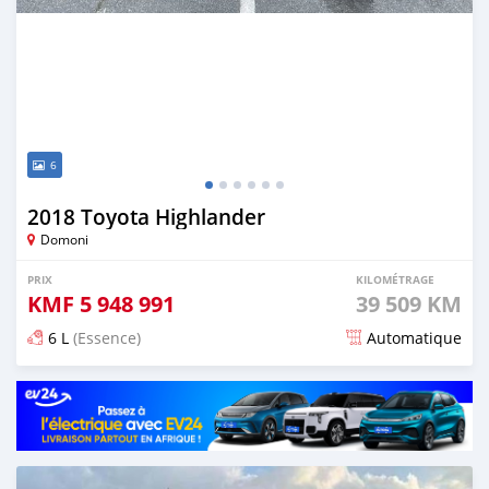
6
2018 Toyota Highlander
Domoni
PRIX
KILOMÉTRAGE
KMF
5 948 991
39 509 KM
6 L
(Essence)
Automatique
Publié il y a plus de 2 ans