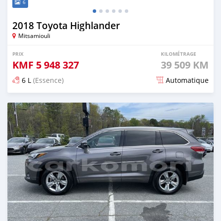
6
2018 Toyota Highlander
Mitsamiouli
PRIX
KILOMÉTRAGE
KMF
5 948 327
39 509 KM
6 L
(Essence)
Automatique
Publié il y a plus de 2 ans