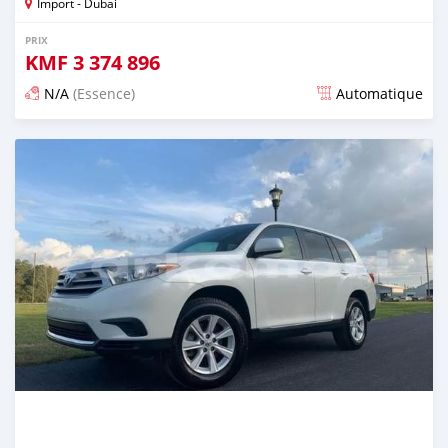
Import - Dubai
PRIX
KMF
3 374 896
N/A
(Essence)
Automatique
Publié il y a presque 6 ans