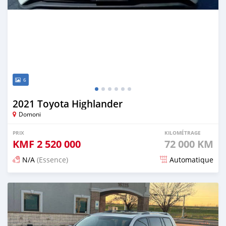
6
2021 Toyota Highlander
Domoni
PRIX
KILOMÉTRAGE
KMF
2 520 000
72 000 KM
N/A
(Essence)
Automatique
Publié il y a 3 mois