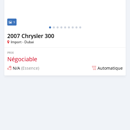
9
2007 Chrysler 300
Import - Dubai
PRIX
Négociable
N/A
(Essence)
Automatique
Publié il y a presque 7 ans