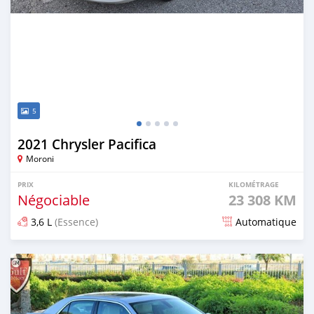
5
2021 Chrysler Pacifica
Moroni
PRIX
KILOMÉTRAGE
Négociable
23 308 KM
3,6 L
(Essence)
Automatique
Publié il y a plus d'un an